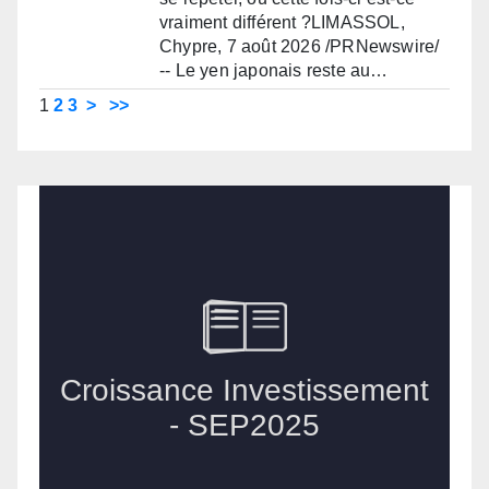
vraiment différent ?LIMASSOL,
Chypre, 7 août 2026 /PRNewswire/
-- Le yen japonais reste au…
1
2
3
>
>>