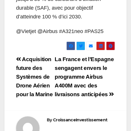
durable (SAF), avec pour objectif
d’atteindre 100 % d’ici 2030.
@Vietjet @Airbus #A321neo #PAS25
Navigation
Acquisition
La France et l’Espagne
de
future des
sengagent envers le
Systèmes de
programme Airbus
l’article
Drone Aérien
A400M avec des
pour la Marine
livraisons anticipées
By
CroissanceInvestissement