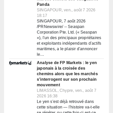
Panda
SINGAPOUR, ven., août 7 2026
18:17
SINGAPOUR, 7 août 2026
/PRNewswire/ -- Seaspan
Corporation Pte. Ltd. (« Seaspan
»), l'un des principaux propriétaires
et exploitants indépendants d'actifs
maritimes, a le plaisir d'annoncer
le…
Analyse de FP Markets : le yen
japonais à la croisée des
chemins alors que les marchés
s'interrogent sur son prochain
mouvement
LIMASSOL, Chypre, ven., août 7
2026 16:38
Le yen s'est déjà retrouvé dans
cette situation — l'histoire va-t-elle
se répéter, ou cette fois-ci est-ce