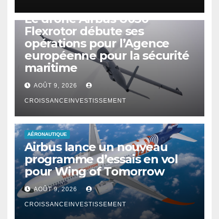
DRONE
Le drone Airbus U030
Flexrotor débute ses
opérations pour l’Agence
européenne pour la sécurité
maritime
AOÛT 9, 2026
CROISSANCEINVESTISSEMENT
AÉRONAUTIQUE
Airbus lance un nouveau
programme d’essais en vol
pour Wing of Tomorrow
AOÛT 9, 2026
CROISSANCEINVESTISSEMENT