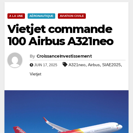
A LA UNE
AÉRONAUTIQUE
AVIATION CIVILE
Vietjet commande
100 Airbus A321neo
By
CroissanceInvestissement
,
,
,
A321neo
Airbus
SIAE2025
JUIN 17, 2025
Vietjet