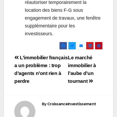
réautoriser temporairement la
location des biens F-G sous
engagement de travaux, une fenêtre
supplémentaire pour les
investisseurs.
Navigation
L’immobilier français
Le marché
de
a un problème : trop
immobilier à
d’agents n’ont rien à
l’aube d’un
l’article
perdre
tournant
By
CroissanceInvestissement