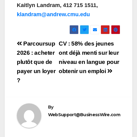
Kaitlyn Landram, 412 715 1511,
klandram@andrew.cmu.edu
Navigation
Parcoursup
CV : 58% des jeunes
de
2026 : acheter
ont déjà menti sur leur
plutôt que de
niveau en langue pour
l’article
payer un loyer
obtenir un emploi
?
By
WebSupport@BusinessWire.com