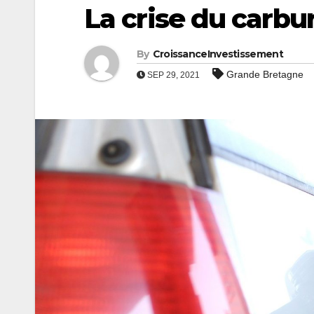
La crise du carb
By
CroissanceInvestissement
Grande Bretagne
SEP 29, 2021