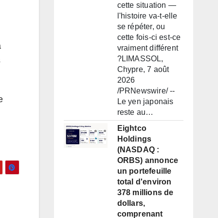
cette situation —
l'histoire va-t-elle
se répéter, ou
cette fois-ci est-ce
a
vraiment différent
?LIMASSOL,
s
Chypre, 7 août
2026
/PRNewswire/ --
e
Le yen japonais
reste au…
Eightco
Holdings
(NASDAQ :
ORBS) annonce
un portefeuille
total d'environ
378 millions de
dollars,
comprenant