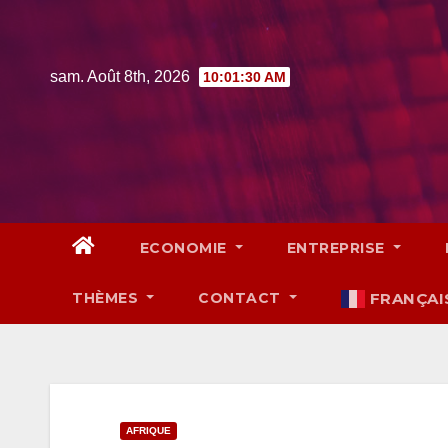
Skip
to
content
sam. Août 8th, 2026
10:01:31 AM
ECONOMIE
ENTREPRISE
THÈMES
CONTACT
FRANÇAI
AFRIQUE