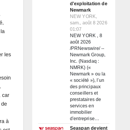
d'exploitation de
Newmark
,
NEW YORK,
é,
sam., août 8 2026
01:07
 la
NEW YORK , 8
août 2026
/PRNewswire/ --
r les
Newmark Group,
Inc. (Nasdaq :
NMRK) («
Newmark » ou la
esoin
« société »), l'un
.
des principaux
conseillers et
 car
prestataires de
 de
services en
immobilier
d'entreprise…
ra à
Seaspan devient
s est