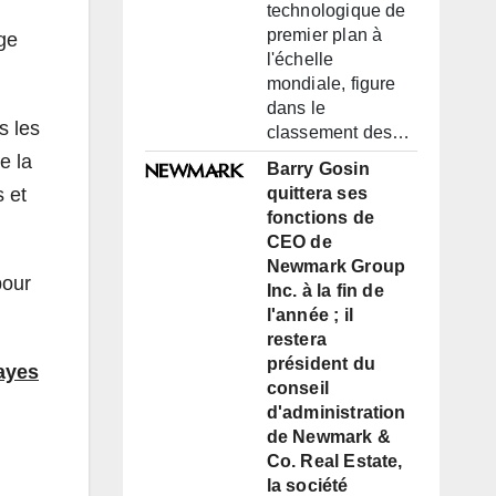
technologique de
premier plan à
ge
l'échelle
mondiale, figure
dans le
s les
classement des…
e la
Barry Gosin
 et
quittera ses
fonctions de
CEO de
Newmark Group
pour
Inc. à la fin de
l'année ; il
restera
président du
ayes
conseil
d'administration
de Newmark &
Co. Real Estate,
la société