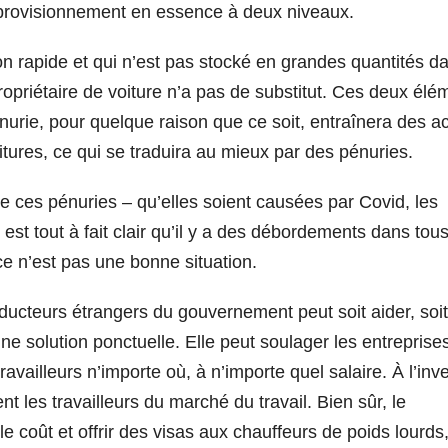
pprovisionnement en essence à deux niveaux.
on rapide et qui n’est pas stocké en grandes quantités d
riétaire de voiture n’a pas de substitut. Ces deux élé
urie, pour quelque raison que ce soit, entraînera des a
itures, ce qui se traduira au mieux par des pénuries.
de ces pénuries – qu’elles soient causées par Covid, les
 est tout à fait clair qu’il y a des débordements dans tous
ce n’est pas une bonne situation.
cteurs étrangers du gouvernement peut soit aider, soit
’une solution ponctuelle. Elle peut soulager les entreprise
vailleurs n’importe où, à n’importe quel salaire. À l’inv
ent les travailleurs du marché du travail. Bien sûr, le
e coût et offrir des visas aux chauffeurs de poids lourds