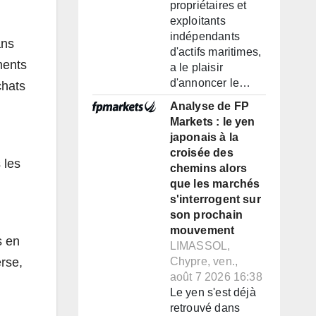
propriétaires et
exploitants
indépendants
ans
d'actifs maritimes,
ments
a le plaisir
d'annoncer le…
chats
Analyse de FP
Markets : le yen
japonais à la
croisée des
 les
chemins alors
que les marchés
s'interrogent sur
son prochain
mouvement
s en
LIMASSOL,
erse,
Chypre, ven.,
août 7 2026 16:38
Le yen s'est déjà
,
retrouvé dans