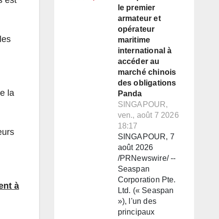
le premier
armateur et
opérateur
les
maritime
international à
accéder au
marché chinois
des obligations
e la
Panda
SINGAPOUR,
ven., août 7 2026
18:17
eurs
SINGAPOUR, 7
août 2026
/PRNewswire/ --
Seaspan
Corporation Pte.
ent à
Ltd. (« Seaspan
»), l'un des
principaux