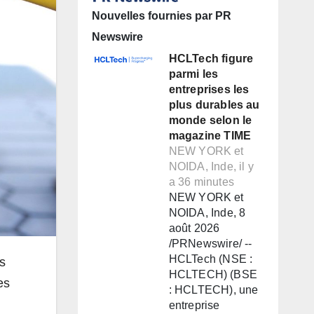
Nouvelles fournies par PR
Newswire
HCLTech figure
parmi les
entreprises les
plus durables au
monde selon le
magazine TIME
NEW YORK et
NOIDA, Inde, il y
a 36 minutes
NEW YORK et
NOIDA, Inde, 8
août 2026
/PRNewswire/ --
HCLTech (NSE :
s
HCLTECH) (BSE
es
: HCLTECH), une
entreprise