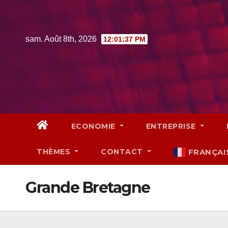
Skip
to
content
sam. Août 8th, 2026
12:01:38 PM
ECONOMIE
ENTREPRISE
THÈMES
CONTACT
FRANÇAI
Grande Bretagne