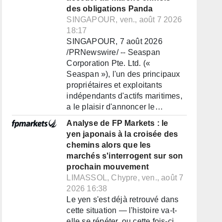
des obligations Panda
SINGAPOUR, ven., août 7 2026
18:17
SINGAPOUR, 7 août 2026
/PRNewswire/ -- Seaspan
Corporation Pte. Ltd. («
Seaspan »), l'un des principaux
propriétaires et exploitants
indépendants d'actifs maritimes,
a le plaisir d'annoncer le…
Analyse de FP Markets : le
yen japonais à la croisée des
chemins alors que les
marchés s'interrogent sur son
prochain mouvement
LIMASSOL, Chypre, ven., août 7
2026 16:38
Le yen s'est déjà retrouvé dans
cette situation — l'histoire va-t-
elle se répéter, ou cette fois-ci