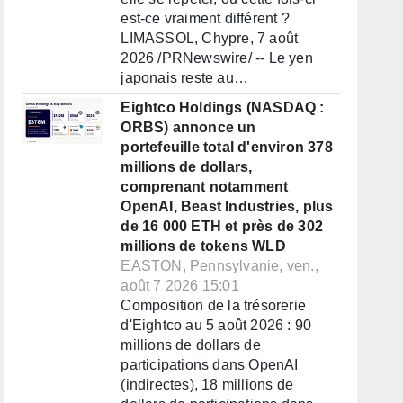
est-ce vraiment différent ?
LIMASSOL, Chypre, 7 août
2026 /PRNewswire/ -- Le yen
japonais reste au…
Eightco Holdings (NASDAQ :
ORBS) annonce un
portefeuille total d'environ 378
millions de dollars,
comprenant notamment
OpenAI, Beast Industries, plus
de 16 000 ETH et près de 302
millions de tokens WLD
EASTON, Pennsylvanie, ven.,
août 7 2026 15:01
Composition de la trésorerie
d'Eightco au 5 août 2026 : 90
millions de dollars de
participations dans OpenAI
(indirectes), 18 millions de