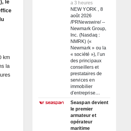
, le
a 3 heures
NEW YORK , 8
ffice
août 2026
du
/PRNewswire/ --
Newmark Group,
Inc. (Nasdaq :
NMRK) («
Newmark » ou la
« société »), l'un
50 km
des principaux
ns la
conseillers et
prestataires de
eures
services en
immobilier
d'entreprise…
Seaspan devient
le premier
armateur et
opérateur
maritime