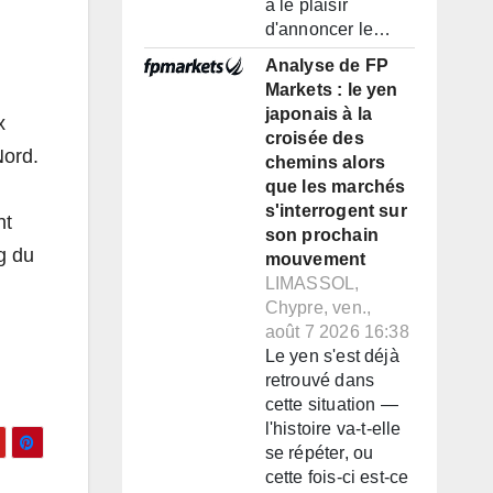
a le plaisir
d'annoncer le…
Analyse de FP
Markets : le yen
japonais à la
x
croisée des
Nord.
chemins alors
que les marchés
s'interrogent sur
nt
son prochain
g du
mouvement
LIMASSOL,
Chypre, ven.,
août 7 2026 16:38
Le yen s'est déjà
retrouvé dans
cette situation —
l'histoire va-t-elle
se répéter, ou
cette fois-ci est-ce