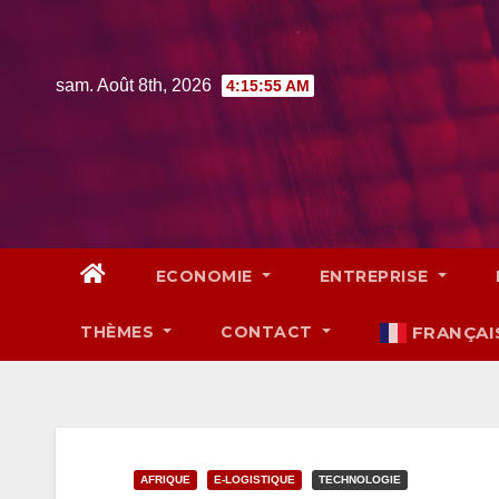
Skip
to
content
sam. Août 8th, 2026
4:15:56 AM
ECONOMIE
ENTREPRISE
THÈMES
CONTACT
FRANÇAI
AFRIQUE
E-LOGISTIQUE
TECHNOLOGIE