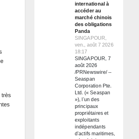
international à
accéder au
marché chinois
des obligations
Panda
SINGAPOUR,
ven., août 7 2026
s
18:17
SINGAPOUR, 7
ue
août 2026
/PRNewswire/ --
Seaspan
Corporation Pte.
Ltd. (« Seaspan
 très
»), l'un des
ntes
principaux
propriétaires et
exploitants
indépendants
d'actifs maritimes,