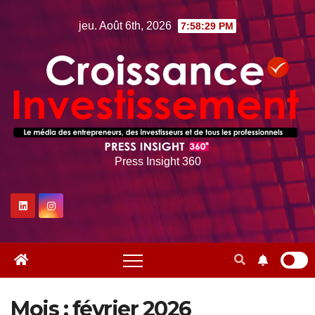
Skip
jeu. Août 6th, 2026
7:58:31 PM
to
content
Press Insight 360
Mois :
février 2026