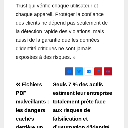
Trust qui vérifie chaque utilisateur et
chaque appareil. Protéger la confiance
des clients ne dépend pas seulement de
la détection rapide des violations, mais
aussi de la garantie que les données
d’identité critiques ne sont jamais
exposées à des risques. »
Navigation
Fichiers
Seuls 7 % des actifs
de
PDF
estiment leur entreprise
malveillants :
totalement prête face
l’article
les dangers
aux risques de
cachés
falsification et
derrière un
d’usurpation d’identité