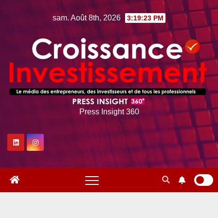
Skip
sam. Août 8th, 2026
3:19:24 PM
to
content
Press Insight 360