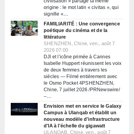
civilisation » partage la même
origine : le mot latin « civitas », qui
signifie «…
FAMILIARITÉ : Une convergence
poétique du cinéma et de la
littérature
SHENZHEN, Chine, ven., août 7
2026 07:00
DJI et l'icône primée à Cannes
Isabelle Huppert réunissent les voix
de deux femmes à travers les
siècles — Filmé entièrement avec
le Osmo Pocket 4PSHENZHEN,
Chine, 7 juillet 2026 /PRNewswire/
--…
Envision met en service le Galaxy
Campus à Ulanqab et établit un
nouveau modèle d'infrastructure
d'IA à l'échelle du gigawatt
ULANQAB, Chine, ven., août 7