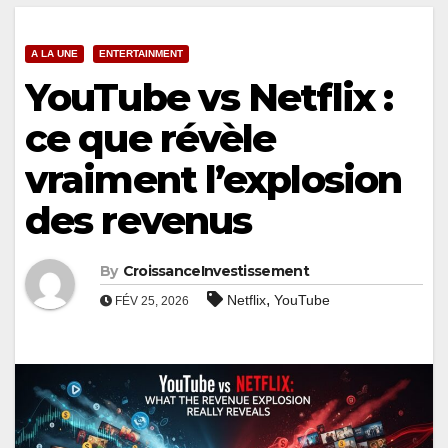
A LA UNE
ENTERTAINMENT
YouTube vs Netflix :
ce que révèle
vraiment l’explosion
des revenus
By
CroissanceInvestissement
,
Netflix
YouTube
FÉV 25, 2026