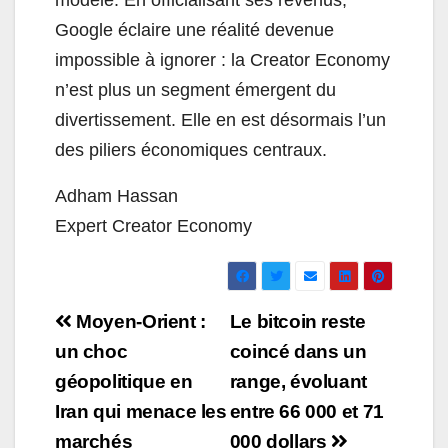
modèle. En officialisant ses revenus,
Google éclaire une réalité devenue
impossible à ignorer : la Creator Economy
n’est plus un segment émergent du
divertissement. Elle en est désormais l’un
des piliers économiques centraux.
Adham Hassan
Expert Creator Economy
Navigation
Moyen-Orient :
Le bitcoin reste
de
un choc
coincé dans un
géopolitique en
range, évoluant
l’article
Iran qui menace les
entre 66 000 et 71
marchés
000 dollars