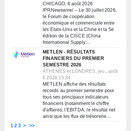
CHICAGO, 6 août 2026
/PRNewswire/ -- Le 30 juillet 2026,
le Forum de coopération
économique et commerciale entre
les États-Unis et la Chine et la 5e
édition de la CISCE (China
International Supply…
METLEN - RÉSULTATS
FINANCIERS DU PREMIER
SEMESTRE 2026
ATHÈNES et LONDRES, jeu., août
6 2026 15:34
METLEN affiche des résultats
records au premier semestre pour
tous ses principaux indicateurs
financiers (notamment le chiffre
d'affaires, l'EBITDA, le résultat net
ainsi que les flux de trésorerie…
1
2
3
>
>>