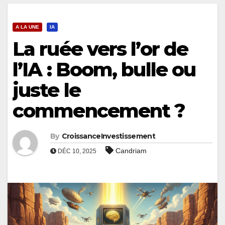
A LA UNE
IA
La ruée vers l’or de
l’IA : Boom, bulle ou
juste le
commencement ?
By
CroissanceInvestissement
Candriam
DÉC 10, 2025