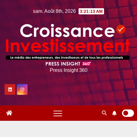
Skip
sam. Août 8th, 2026
3:21:14 AM
to
content
Press Insight 360