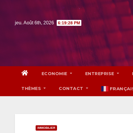
Skip
to
content
jeu. Août 6th, 2026
6:19:30 PM
ECONOMIE
ENTREPRISE
THÈMES
CONTACT
FRANÇAI
IMMOBILIER