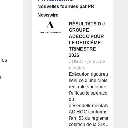
Nouvelles fournies par PR
Newswire
RÉSULTATS DU
GROUPE
ADECCO POUR
LE DEUXIÈME
TRIMESTRE
2026
 les
ZURICH, il y a 32
minutes
Exécution rigoureuse au
à
service d'une croissance
rentable soutenue, de
l'efficacité opérationnelle et
du
désendettementANNONCE
AD HOC conformément à
l'art. 53 du règlement de
cotation de la SIX…