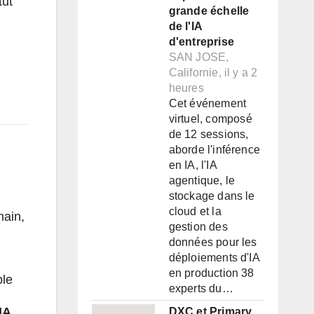
tut
grande échelle
de l'IA
d'entreprise
SAN JOSE,
Californie, il y a 2
heures
Cet événement
virtuel, composé
de 12 sessions,
aborde l'inférence
en IA, l'IA
agentique, le
stockage dans le
cloud et la
main,
gestion des
données pour les
déploiements d'IA
en production 38
ble
experts du…
IA
DXC et Primary