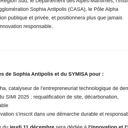
 Région Sud, le Département des Alpes-Maritimes, l’Insti
lomération Sophia Antipolis (CASA), le Pôle Alpha
ation publique et privée, et positionnera plus que jamais
innovation responsable.
es de Sophia Antipolis et du SYMISA pour :
ha, catalyseur de l’entrepreneuriat technologique de de
 SIMI 2025 : requalification de site, décarbonation,
able
innovation s’inscrit dans une démarche durable et responsa
e du
jeudi 11 décembre
sera dédiée à
l’innovation et l’