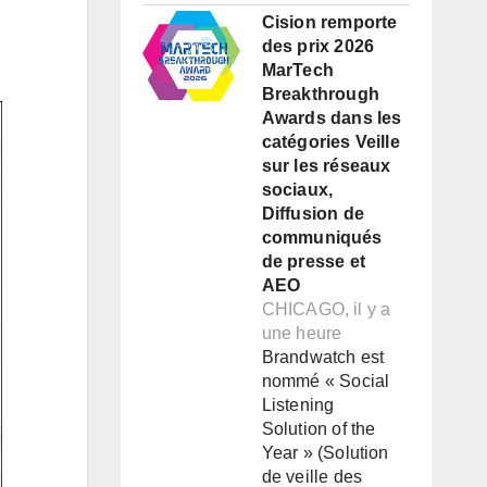
Cision remporte
des prix 2026
MarTech
Breakthrough
Awards dans les
catégories Veille
sur les réseaux
sociaux,
Diffusion de
communiqués
de presse et
AEO
CHICAGO, il y a
une heure
Brandwatch est
nommé « Social
Listening
Solution of the
Year » (Solution
de veille des