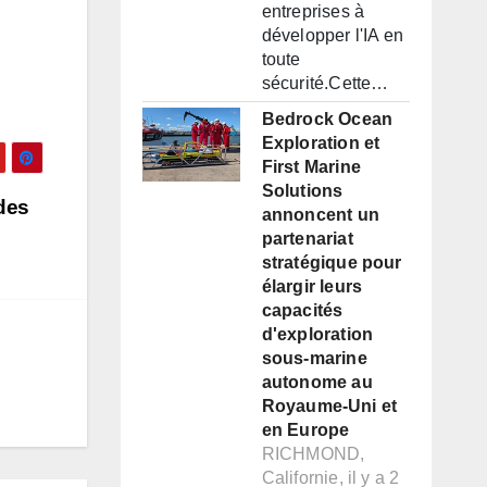
entreprises à
développer l'IA en
toute
sécurité.Cette…
Bedrock Ocean
Exploration et
First Marine
Solutions
 des
annoncent un
partenariat
stratégique pour
élargir leurs
capacités
d'exploration
sous-marine
autonome au
Royaume-Uni et
en Europe
RICHMOND,
Californie, il y a 2