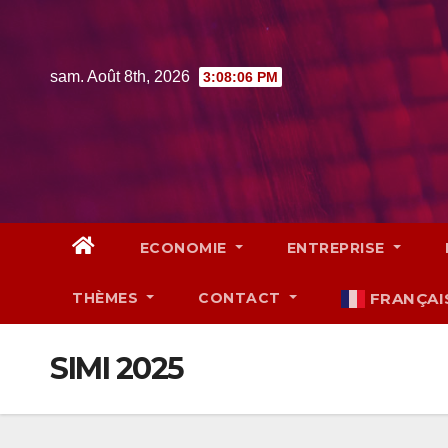
Skip
to
content
sam. Août 8th, 2026
3:08:07 PM
ECONOMIE
ENTREPRISE
THÈMES
CONTACT
FRANÇAI
SIMI 2025