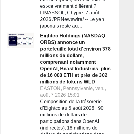
est-ce vraiment différent ?
LIMASSOL, Chypre, 7 août
2026 /PRNewswire/ -- Le yen
japonais reste au…
Eightco Holdings (NASDAQ :
ORBS) annonce un
portefeuille total d'environ 378
millions de dollars,
comprenant notamment
OpenAI, Beast Industries, plus
de 16 000 ETH et près de 302
millions de tokens WLD
EASTON, Pennsylvanie, ven.,
août 7 2026 15:01
Composition de la trésorerie
d'Eightco au 5 août 2026 : 90
millions de dollars de
participations dans OpenAI
(indirectes), 18 millions de