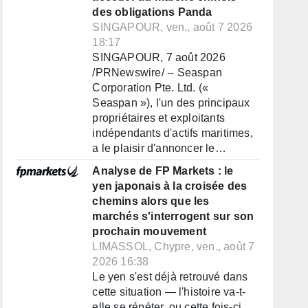
des obligations Panda
SINGAPOUR, ven., août 7 2026
18:17
SINGAPOUR, 7 août 2026
/PRNewswire/ -- Seaspan
Corporation Pte. Ltd. («
Seaspan »), l'un des principaux
propriétaires et exploitants
indépendants d'actifs maritimes,
a le plaisir d'annoncer le…
Analyse de FP Markets : le
yen japonais à la croisée des
chemins alors que les
marchés s'interrogent sur son
prochain mouvement
LIMASSOL, Chypre, ven., août 7
2026 16:38
Le yen s'est déjà retrouvé dans
cette situation — l'histoire va-t-
elle se répéter, ou cette fois-ci