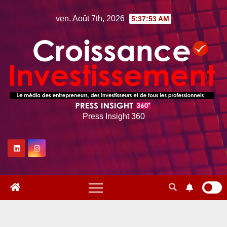
Skip
ven. Août 7th, 2026
5:37:54 AM
to
content
Press Insight 360