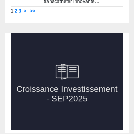
transcathéter innovante…
1
2
3
>
>>