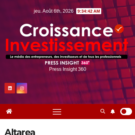
Skip
jeu. Août 6th, 2026
9:34:43 AM
to
content
Press Insight 360
Altarea