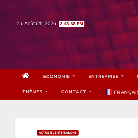
Skip
to
content
jeu. Août 6th, 2026
3:43:39 PM
ECONOMIE
ENTREPRISE
THÈMES
CONTACT
FRANÇAI
ACTUS EVENTS/SALONS