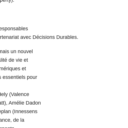
 responsables
tenariat avec Décisions Durables.
rmais un nouvel
ité de vie et
umériques et
rs essentiels pour
ely (Valence
tt), Amélie Dadon
ueplan (Innessens
ance, de la