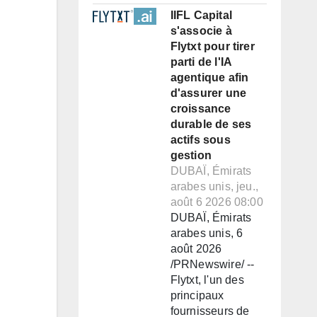
IIFL Capital
s'associe à
Flytxt pour tirer
parti de l'IA
agentique afin
d'assurer une
croissance
durable de ses
actifs sous
gestion
DUBAÏ, Émirats
arabes unis, jeu.,
août 6 2026 08:00
DUBAÏ, Émirats
arabes unis, 6
août 2026
/PRNewswire/ --
Flytxt, l'un des
principaux
fournisseurs de