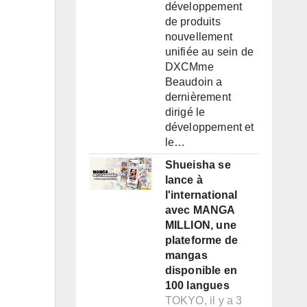
développement
de produits
nouvellement
unifiée au sein de
DXCMme
Beaudoin a
dernièrement
dirigé le
développement et
le…
Shueisha se
lance à
l'international
avec MANGA
MILLION, une
plateforme de
mangas
disponible en
100 langues
TOKYO, il y a 3