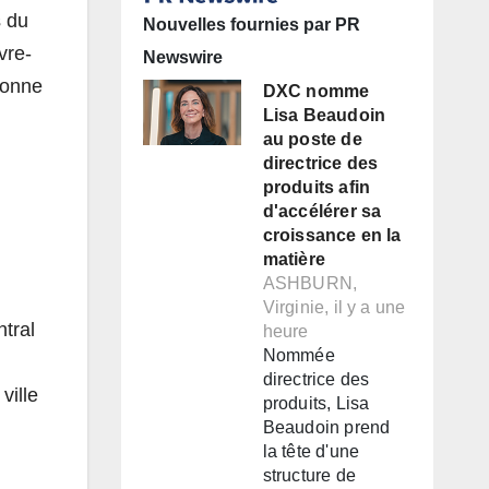
s du
Nouvelles fournies par PR
vre-
Newswire
açonne
DXC nomme
Lisa Beaudoin
au poste de
directrice des
produits afin
d'accélérer sa
croissance en la
matière
ASHBURN,
Virginie, il y a une
ntral
heure
Nommée
directrice des
ville
produits, Lisa
Beaudoin prend
la tête d'une
structure de