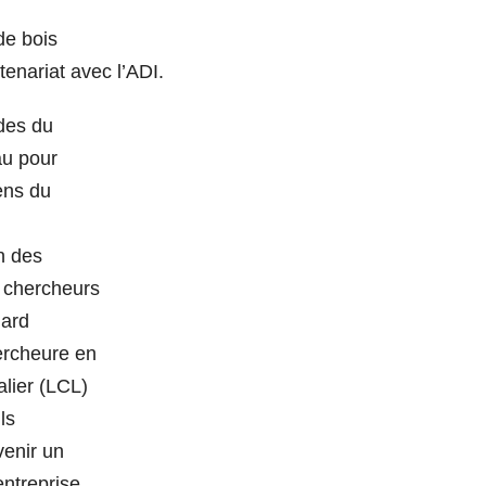
de bois
enariat avec l’ADI.
des du
au pour
sens du
n des
e chercheurs
hard
ercheure en
lier (LCL)
ls
venir un
entreprise.