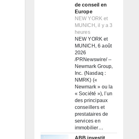
de conseil en
Europe
NEW YORK et
MUNICH, il y a 3
heures
NEW YORK et
MUNICH, 6 août
2026
/PRNewswire/ --
Newmark Group,
Inc. (Nasdaq :
NMRK) («
Newmark » ou la
« Société »), l'un
des principaux
conseillers et
prestataires de
services en
immobilier…
ABB investit