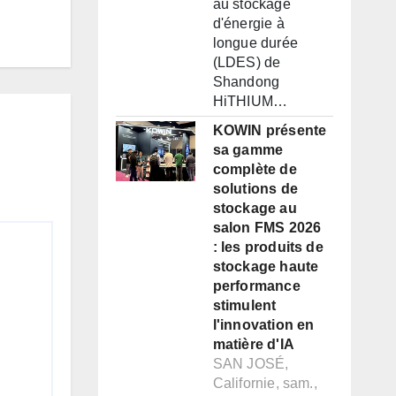
au stockage
d'énergie à
longue durée
(LDES) de
Shandong
HiTHIUM…
KOWIN présente
sa gamme
complète de
solutions de
stockage au
salon FMS 2026
: les produits de
stockage haute
performance
stimulent
l'innovation en
matière d'IA
SAN JOSÉ,
Californie, sam.,