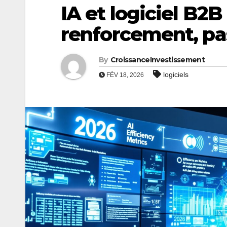
IA et logiciel B
renforcement, p
By
CroissanceInvestissement
logiciels
FÉV 18, 2026