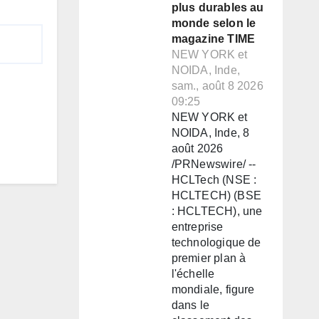
plus durables au
monde selon le
magazine TIME
NEW YORK et
NOIDA, Inde,
sam., août 8 2026
09:25
NEW YORK et
NOIDA, Inde, 8
août 2026
/PRNewswire/ --
HCLTech (NSE :
HCLTECH) (BSE
: HCLTECH), une
entreprise
technologique de
premier plan à
l'échelle
mondiale, figure
dans le