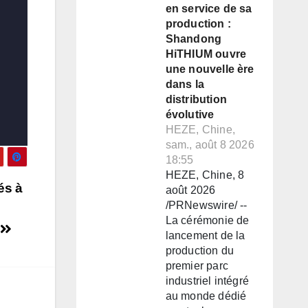
en service de sa
production :
Shandong
HiTHIUM ouvre
une nouvelle ère
dans la
distribution
évolutive
HEZE, Chine,
sam., août 8 2026
18:55
HEZE, Chine, 8
és à
août 2026
/PRNewswire/ --
La cérémonie de
é
lancement de la
production du
premier parc
industriel intégré
au monde dédié