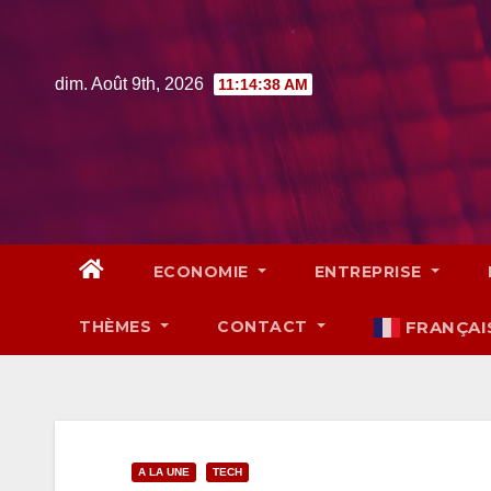
Skip
to
content
dim. Août 9th, 2026
11:14:39 AM
ECONOMIE
ENTREPRISE
THÈMES
CONTACT
FRANÇAI
A LA UNE
TECH