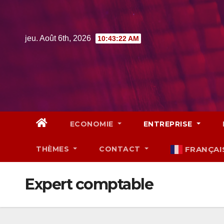
Skip
to
content
jeu. Août 6th, 2026
10:43:23 AM
ECONOMIE
ENTREPRISE
THÈMES
CONTACT
FRANÇAI
Expert comptable