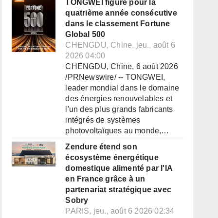
TONGWEI figure pour la
quatrième année consécutive
dans le classement Fortune
Global 500
CHENGDU, Chine, jeu., août 6
2026 04:00
CHENGDU, Chine, 6 août 2026
/PRNewswire/ -- TONGWEI,
leader mondial dans le domaine
des énergies renouvelables et
l'un des plus grands fabricants
intégrés de systèmes
photovoltaïques au monde,…
Zendure étend son
écosystème énergétique
domestique alimenté par l'IA
en France grâce à un
partenariat stratégique avec
Sobry
PARIS, jeu., août 6 2026 02:34