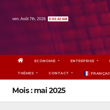
Skip
to
content
ven. Août 7th, 2026
5:03:44 AM
ECONOMIE
ENTREPRISE
THÈMES
CONTACT
FRANÇAI
Mois :
mai 2025