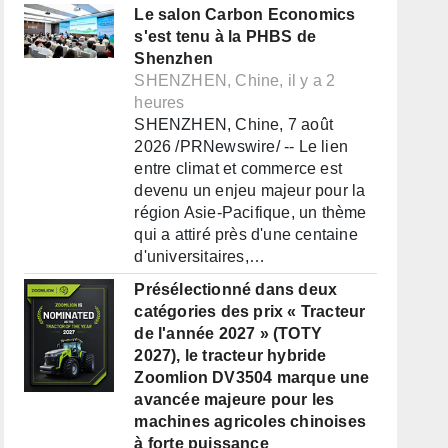
Le salon Carbon Economics
s'est tenu à la PHBS de
Shenzhen
SHENZHEN, Chine, il y a 2
heures
SHENZHEN, Chine, 7 août
2026 /PRNewswire/ -- Le lien
entre climat et commerce est
devenu un enjeu majeur pour la
région Asie-Pacifique, un thème
qui a attiré près d'une centaine
d'universitaires,…
Présélectionné dans deux
catégories des prix « Tracteur
de l'année 2027 » (TOTY
2027), le tracteur hybride
Zoomlion DV3504 marque une
avancée majeure pour les
machines agricoles chinoises
à forte puissance