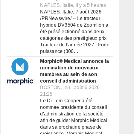
NAPLES, Italie, il y a 5 heures
NAPLES, Italie, 7 août 2026
/PRNewswire/ -- Le tracteur
hybride DV3504 de Zoomlion a
été présélectionné dans deux
catégories des prestigieux prix
Tracteur de l'année 2027 : Forte
puissance (300…
Morphic® Medical annonce la
nomination de nouveaux
membres au sein de son
conseil d'administration
BOSTON, jeu., août 6 2026
21:25
Le Dr Terri Cooper a été
nommée présidente du conseil
d'administration de la société
afin de guider Morphic Medical
dans sa prochaine phase de
croissance. Morphic Medical