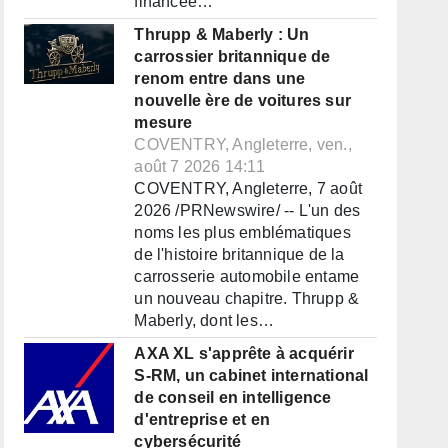
financée…
Thrupp & Maberly : Un
carrossier britannique de
renom entre dans une
nouvelle ère de voitures sur
mesure
COVENTRY, Angleterre, ven.,
août 7 2026 14:11
COVENTRY, Angleterre, 7 août
2026 /PRNewswire/ -- L'un des
noms les plus emblématiques
de l'histoire britannique de la
carrosserie automobile entame
un nouveau chapitre. Thrupp &
Maberly, dont les…
AXA XL s'apprête à acquérir
S-RM, un cabinet international
de conseil en intelligence
d'entreprise et en
cybersécurité