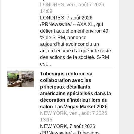
LONDRES, ven., août 7 2026
14:09
LONDRES, 7 août 2026
/PRNewswire/ -- AXA XL, qui
détient actuellement environ 49
% de S-RM, annonce
aujourd'hui avoir conclu un
accord en vue d'acquérir le reste
des actions de la société. S-RM
est…
Tribesigns renforce sa
collaboration avec les
principaux détaillants
américains spécialisés dans la
décoration d'intérieur lors du
salon Las Vegas Market 2026
NEW YORK, ven., août 7 2026
13:15
NEW YORK, 7 août 2026
/PRNewswire/ -- Tribesigns,