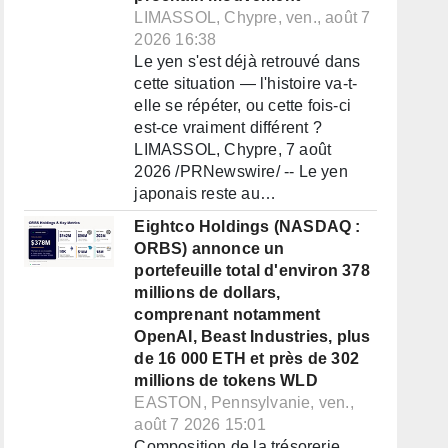
LIMASSOL, Chypre, ven., août 7
2026 16:38
Le yen s'est déjà retrouvé dans
cette situation — l'histoire va-t-
elle se répéter, ou cette fois-ci
est-ce vraiment différent ?
LIMASSOL, Chypre, 7 août
2026 /PRNewswire/ -- Le yen
japonais reste au…
Eightco Holdings (NASDAQ :
ORBS) annonce un
portefeuille total d'environ 378
millions de dollars,
comprenant notamment
OpenAI, Beast Industries, plus
de 16 000 ETH et près de 302
millions de tokens WLD
EASTON, Pennsylvanie, ven.,
août 7 2026 15:01
Composition de la trésorerie