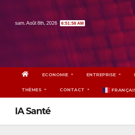
Skip
to
content
sam. Août 8th, 2026
6:51:59 AM
ECONOMIE
ENTREPRISE
THÈMES
CONTACT
FRANÇAI
IA Santé