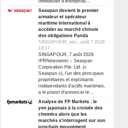
immobilier d'entreprise…
Seaspan devient le premier
armateur et opérateur
maritime international à
accéder au marché chinois
des obligations Panda
SINGAPOUR, ven., août 7 2026
18:17
SINGAPOUR, 7 août 2026
/PRNewswire/ -- Seaspan
Corporation Pte. Ltd. («
Seaspan »), l'un des principaux
propriétaires et exploitants
indépendants d'actifs maritimes,
a le plaisir d'annoncer le…
Analyse de FP Markets : le
yen japonais à la croisée des
chemins alors que les
marchés s'interrogent sur son
prochain mouvement