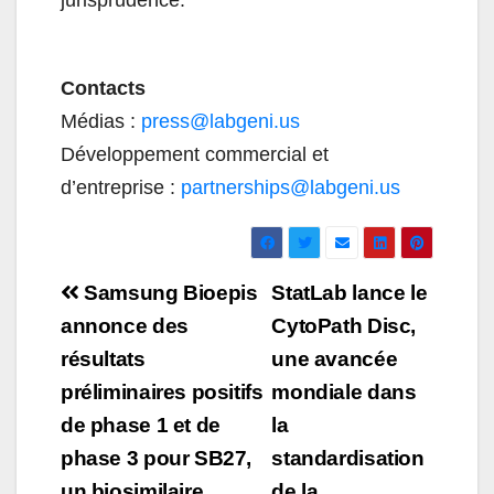
jurisprudence.
Contacts
Médias :
press@labgeni.us
Développement commercial et
d’entreprise :
partnerships@labgeni.us
Navigation
Samsung Bioepis
StatLab lance le
de
annonce des
CytoPath Disc,
résultats
une avancée
l’article
préliminaires positifs
mondiale dans
de phase 1 et de
la
phase 3 pour SB27,
standardisation
un biosimilaire
de la