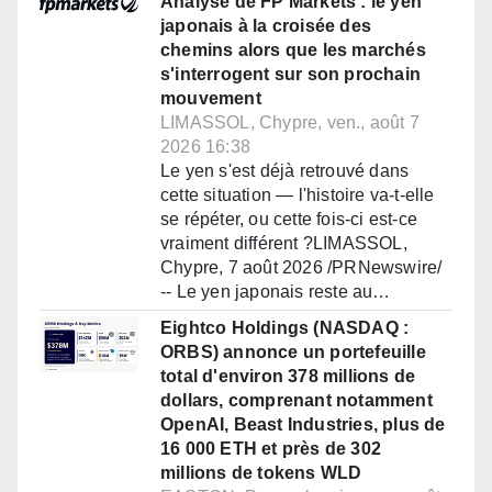
Analyse de FP Markets : le yen
japonais à la croisée des
chemins alors que les marchés
s'interrogent sur son prochain
mouvement
LIMASSOL, Chypre, ven., août 7
2026 16:38
Le yen s'est déjà retrouvé dans
cette situation — l'histoire va-t-elle
se répéter, ou cette fois-ci est-ce
vraiment différent ?LIMASSOL,
Chypre, 7 août 2026 /PRNewswire/
-- Le yen japonais reste au…
Eightco Holdings (NASDAQ :
ORBS) annonce un portefeuille
total d'environ 378 millions de
dollars, comprenant notamment
OpenAI, Beast Industries, plus de
16 000 ETH et près de 302
millions de tokens WLD