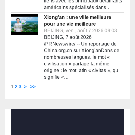
liens avec les principaux détaillants
américains spécialisés dans…
Xiong'an : une ville meilleure
pour une vie meilleure
BEIJING, ven., août 7 2026 09:03
BEIJING, 7 août 2026
/PRNewswire/ -- Un reportage de
China.org.cn sur Xiong'anDans de
nombreuses langues, le mot «
civilisation » partage la même
origine : le mot latin « civitas », qui
signifie «…
1
2
3
>
>>