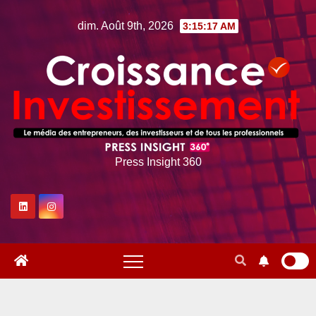
Skip
dim. Août 9th, 2026
3:15:18 AM
to
content
Press Insight 360