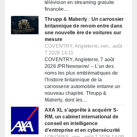
télévision en streaming gratuite
financée…
Thrupp & Maberly : Un carrossier
britannique de renom entre dans
une nouvelle ère de voitures sur
mesure
COVENTRY, Angleterre, ven., août
7 2026 14:11
COVENTRY, Angleterre, 7 août
2026 /PRNewswire/ -- L'un des
noms les plus emblématiques de
l'histoire britannique de la
carrosserie automobile entame un
nouveau chapitre. Thrupp &
Maberly, dont les…
AXA XL s'apprête à acquérir S-
RM, un cabinet international de
conseil en intelligence
d'entreprise et en cybersécurité
LONDRES, ven., août 7 2026 14:09