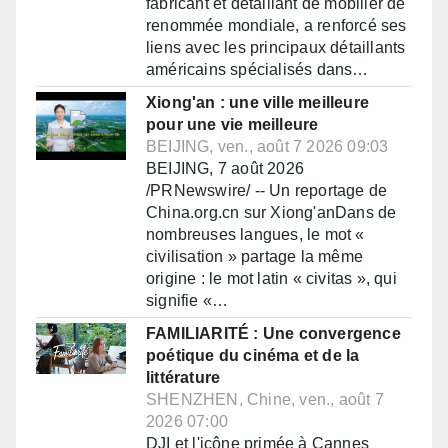
fabricant et détaillant de mobilier de
renommée mondiale, a renforcé ses
liens avec les principaux détaillants
américains spécialisés dans…
Xiong'an : une ville meilleure
pour une vie meilleure
BEIJING, ven., août 7 2026 09:03
BEIJING, 7 août 2026
/PRNewswire/ -- Un reportage de
China.org.cn sur Xiong'anDans de
nombreuses langues, le mot «
civilisation » partage la même
origine : le mot latin « civitas », qui
signifie «…
FAMILIARITÉ : Une convergence
poétique du cinéma et de la
littérature
SHENZHEN, Chine, ven., août 7
2026 07:00
DJI et l'icône primée à Cannes