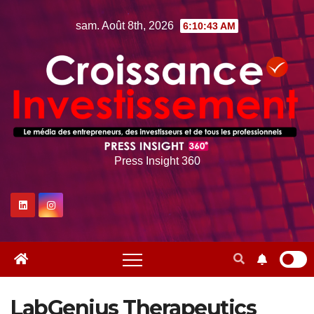
Skip
sam. Août 8th, 2026
6:10:44 AM
to
content
Press Insight 360
LabGenius Therapeutics