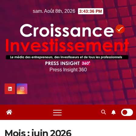
Skip
sam. Août 8th, 2026
3:43:38 PM
to
content
Press Insight 360
Mois :
juin 2026