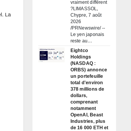
vraiment différent
?LIMASSOL,
l. La
Chypre, 7 août
2026
/PRNewswire/ --
Le yen japonais
reste au…
Eightco
Holdings
(NASDAQ :
ORBS) annonce
un portefeuille
total d'environ
378 millions de
dollars,
comprenant
notamment
OpenAI, Beast
Industries, plus
de 16 000 ETH et