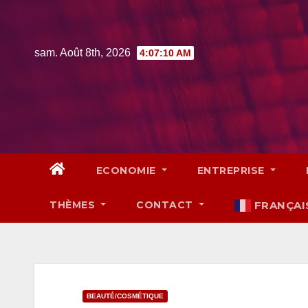
Skip
to
content
sam. Août 8th, 2026
4:07:11 AM
ECONOMIE
ENTREPRISE
THÈMES
CONTACT
FRANÇAI
BEAUTÉ/COSMÉTIQUE