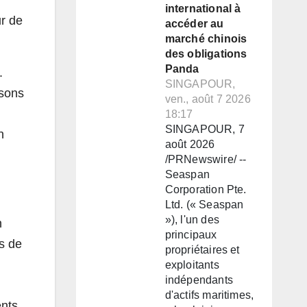
international à
ur de
accéder au
marché chinois
des obligations
Panda
.
SINGAPOUR,
isons
ven., août 7 2026
18:17
SINGAPOUR, 7
n
août 2026
/PRNewswire/ --
Seaspan
Corporation Pte.
Ltd. (« Seaspan
»), l'un des
n
principaux
s de
propriétaires et
exploitants
indépendants
d'actifs maritimes,
ents