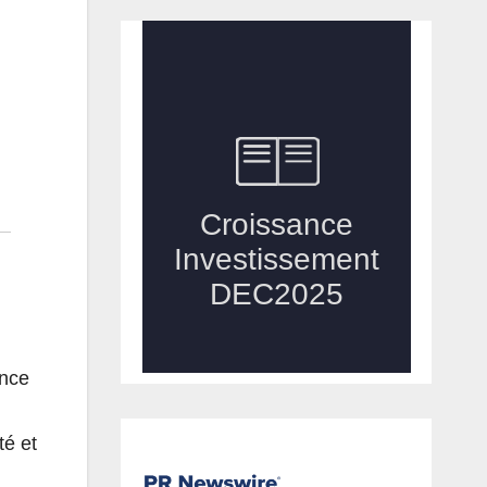
ance
té et