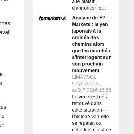
a le plaisir
d'annoncer le…
Analyse de FP
onnes
Markets : le yen
japonais à la
avail
croisée des
chemins alors
que les marchés
s'interrogent sur
son prochain
mouvement
la
LIMASSOL,
e
Chypre, ven.,
août 7 2026 16:38
Le yen s'est déjà
retrouvé dans
tés
cette situation —
le
l'histoire va-t-elle
se répéter, ou
en
cette fois-ci est-ce