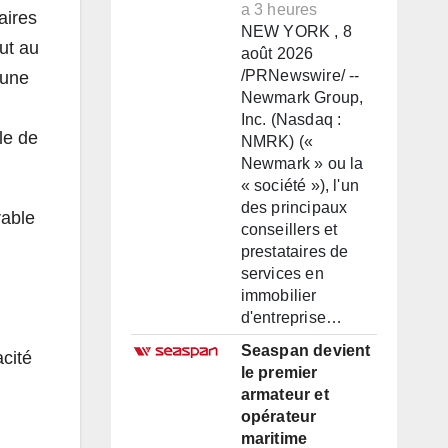
a 3 heures
aires
NEW YORK , 8
ut au
août 2026
/PRNewswire/ --
’une
Newmark Group,
Inc. (Nasdaq :
le de
NMRK) («
Newmark » ou la
« société »), l'un
des principaux
rable
conseillers et
prestataires de
services en
immobilier
d'entreprise…
Seaspan devient
acité
le premier
armateur et
opérateur
maritime