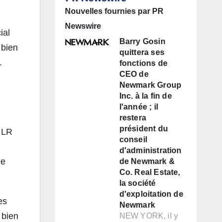
Nouvelles fournies par PR
Newswire
ial
Barry Gosin
 bien
quittera ses
.
fonctions de
CEO de
Newmark Group
Inc. à la fin de
l'année ; il
restera
président du
. LR
conseil
d'administration
ie
de Newmark &
Co. Real Estate,
la société
d'exploitation de
es
Newmark
 bien
NEW YORK, il y