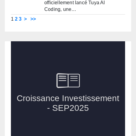
officiellement lancé Tuya AI
Coding, une…
1
2
3
>
>>