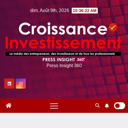
Skip
dim. Août 9th, 2026
10:36:23 AM
to
content
Press Insight 360