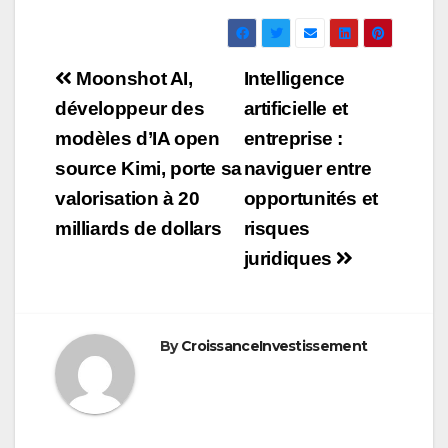
Navigation
Moonshot AI,
Intelligence
de
développeur des
artificielle et
modèles d’IA open
entreprise :
l’article
source Kimi, porte sa
naviguer entre
valorisation à 20
opportunités et
milliards de dollars
risques
juridiques
By
CroissanceInvestissement