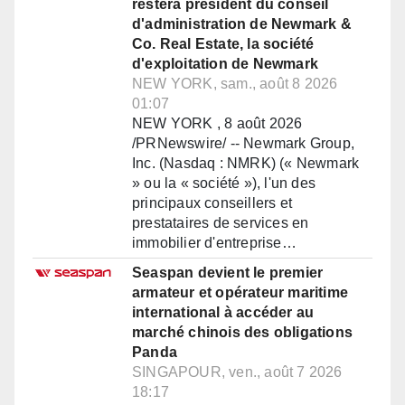
restera président du conseil
d'administration de Newmark &
Co. Real Estate, la société
d'exploitation de Newmark
NEW YORK, sam., août 8 2026
01:07
NEW YORK , 8 août 2026
/PRNewswire/ -- Newmark Group,
Inc. (Nasdaq : NMRK) (« Newmark
» ou la « société »), l'un des
principaux conseillers et
prestataires de services en
immobilier d'entreprise…
Seaspan devient le premier
armateur et opérateur maritime
international à accéder au
marché chinois des obligations
Panda
SINGAPOUR, ven., août 7 2026
18:17