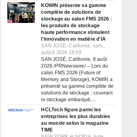
KOWIN présente sa gamme
complète de solutions de
stockage au salon FMS 2026 :
les produits de stockage
haute performance stimulent
l'innovation en matière d'IA
SAN JOSÉ, Californie, sam.,
août 8 2026 16:59
SAN JOSÉ, Californie, 8 août
2026 /PRNewswire/ -- Lors du
salon FMS 2026 (Future of
Memory and Storage), KOWIN a
présenté sa gamme complète de
solutions de stockage : couvrant
le stockage embarqué,…
HCLTech figure parmi les
entreprises les plus durables
au monde selon le magazine
TIME
NEW YORK et NOIDA, Inde,