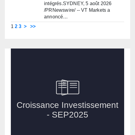
intégrés.SYDNEY, 5 août 2026
/PRNewswire/ -- VT Markets a
annoncé…
1
2
3
>
>>