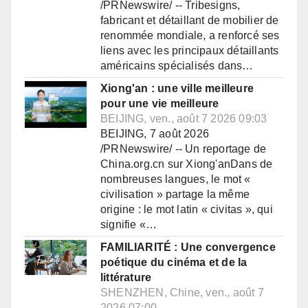
/PRNewswire/ -- Tribesigns,
fabricant et détaillant de mobilier de
renommée mondiale, a renforcé ses
liens avec les principaux détaillants
américains spécialisés dans…
Xiong'an : une ville meilleure
pour une vie meilleure
BEIJING, ven., août 7 2026 09:03
BEIJING, 7 août 2026
/PRNewswire/ -- Un reportage de
China.org.cn sur Xiong'anDans de
nombreuses langues, le mot «
civilisation » partage la même
origine : le mot latin « civitas », qui
signifie «…
FAMILIARITÉ : Une convergence
poétique du cinéma et de la
littérature
SHENZHEN, Chine, ven., août 7
2026 07:00