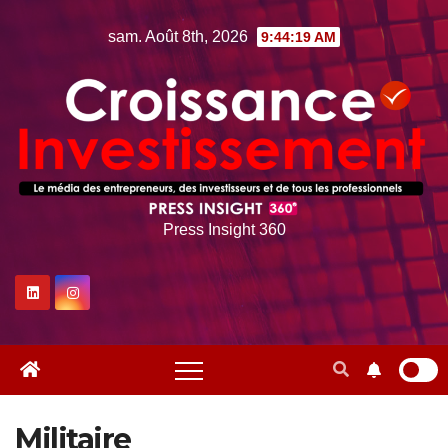
Skip
sam. Août 8th, 2026
9:44:21 AM
to
content
Press Insight 360
Militaire