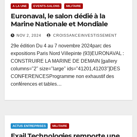
A LA UNE
EVENTS-SALONS
MILITAIRE
Euronaval, le salon dédié à la
Marine Nationale et Mondiale
NOV 2, 2024
CROISSANCEINVESTISSEMENT
29e édition Du 4 au 7 novembre 2024parc des
expositions Paris Nord Villepinte (93)EURONAVAL :
CONSTRUIRE LA MARINE DE DEMAIN [gallery
columns="2" size="large" ids="41201,41203"]DES
CONFERENCESProgramme non exhaustif des
conférences et tables…
ACTUS ENTREPRISES
MILITAIRE
Exail Technologies remporte une