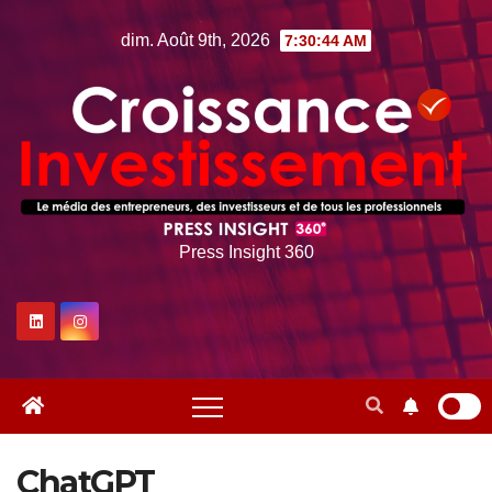
Skip
dim. Août 9th, 2026
7:30:45 AM
to
content
Press Insight 360
ChatGPT