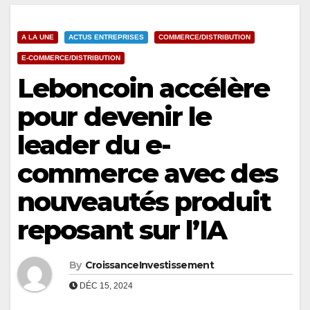
A LA UNE
ACTUS ENTREPRISES
COMMERCE/DISTRIBUTION
E-COMMERCE/DISTRIBUTION
Leboncoin accélère
pour devenir le
leader du e-
commerce avec des
nouveautés produit
reposant sur l’IA
By
CroissanceInvestissement
DÉC 15, 2024