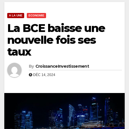
A LA UNE
ECONOMIE
La BCE baisse une
nouvelle fois ses
taux
By
CroissanceInvestissement
DÉC 14, 2024