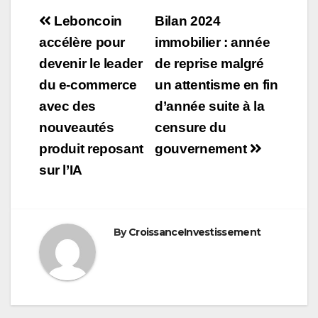
Navigation
Leboncoin
Bilan 2024
de
accélère pour
immobilier : année
devenir le leader
de reprise malgré
l’article
du e-commerce
un attentisme en fin
avec des
d’année suite à la
nouveautés
censure du
produit reposant
gouvernement
sur l’IA
By
CroissanceInvestissement