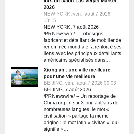
lors du salon Las Vegas Market
2026
NEW YORK, ven., août 7 2026
13:15
NEW YORK, 7 août 2026
/PRNewswire/ -- Tribesigns,
fabricant et détaillant de mobilier de
renommée mondiale, a renforcé ses
liens avec les principaux détaillants
américains spécialisés dans…
Xiong'an : une ville meilleure
pour une vie meilleure
BEIJING, ven., août 7 2026 09:03
BEIJING, 7 août 2026
/PRNewswire/ -- Un reportage de
China.org.cn sur Xiong'anDans de
nombreuses langues, le mot «
civilisation » partage la même
origine : le mot latin « civitas », qui
signifie «…