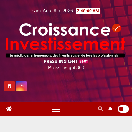
Skip
sam. Août 8th, 2026
7:48:10 AM
to
content
Press Insight 360