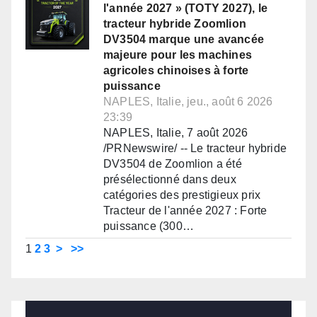
l'année 2027 » (TOTY 2027), le
tracteur hybride Zoomlion
DV3504 marque une avancée
majeure pour les machines
agricoles chinoises à forte
puissance
NAPLES, Italie, jeu., août 6 2026
23:39
NAPLES, Italie, 7 août 2026
/PRNewswire/ -- Le tracteur hybride
DV3504 de Zoomlion a été
présélectionné dans deux
catégories des prestigieux prix
Tracteur de l'année 2027 : Forte
puissance (300…
1
2
3
>
>>