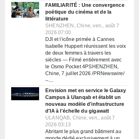
FAMILIARITÉ : Une convergence
poétique du cinéma et de la
littérature
SHENZHEN, Chine, ven., août 7
2026 07:00
DJI et l'icône primée à Cannes
Isabelle Huppert réunissent les voix
de deux femmes à travers les
siècles — Filmé entièrement avec
le Osmo Pocket 4PSHENZHEN,
Chine, 7 juillet 2026 /PRNewswire/
--…
Envision met en service le Galaxy
Campus à Ulanqab et établit un
nouveau modèle d'infrastructure
d'IA à l'échelle du gigawatt
ULANQAB, Chine, ven., août 7
2026 03:13
Abritant le plus grand bâtiment au
monde dédié exclusivement à un