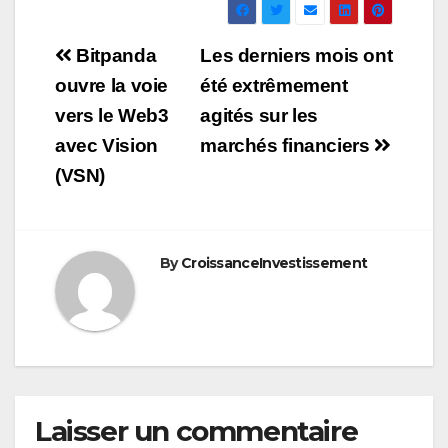
Navigation
Bitpanda
Les derniers mois ont
de
ouvre la voie
été extrêmement
vers le Web3
agités sur les
l’article
avec Vision
marchés financiers
(VSN)
By
CroissanceInvestissement
Laisser un commentaire