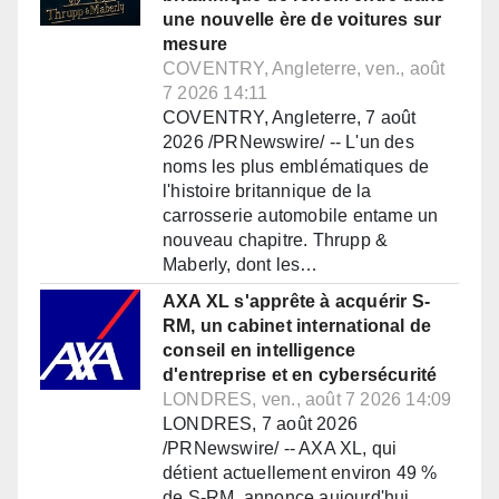
une nouvelle ère de voitures sur
mesure
COVENTRY, Angleterre, ven., août
7 2026 14:11
COVENTRY, Angleterre, 7 août
2026 /PRNewswire/ -- L'un des
noms les plus emblématiques de
l'histoire britannique de la
carrosserie automobile entame un
nouveau chapitre. Thrupp &
Maberly, dont les…
AXA XL s'apprête à acquérir S-
RM, un cabinet international de
conseil en intelligence
d'entreprise et en cybersécurité
LONDRES, ven., août 7 2026 14:09
LONDRES, 7 août 2026
/PRNewswire/ -- AXA XL, qui
détient actuellement environ 49 %
de S-RM, annonce aujourd'hui