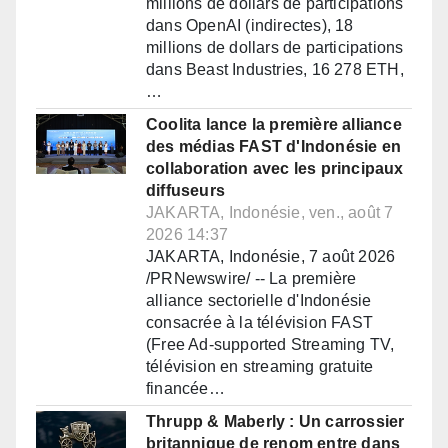
millions de dollars de participations
dans OpenAI (indirectes), 18
millions de dollars de participations
dans Beast Industries, 16 278 ETH,
…
Coolita lance la première alliance
des médias FAST d'Indonésie en
collaboration avec les principaux
diffuseurs
JAKARTA, Indonésie, ven., août 7
2026 14:37
JAKARTA, Indonésie, 7 août 2026
/PRNewswire/ -- La première
alliance sectorielle d'Indonésie
consacrée à la télévision FAST
(Free Ad-supported Streaming TV,
télévision en streaming gratuite
financée…
Thrupp & Maberly : Un carrossier
britannique de renom entre dans