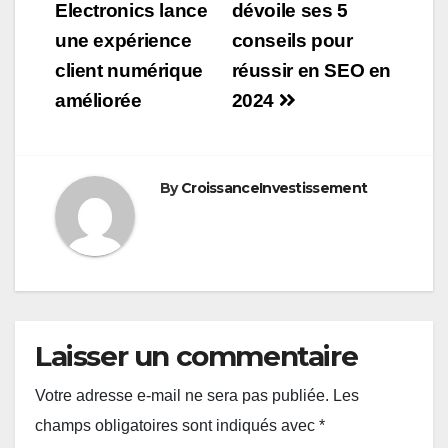
de
Electronics lance
dévoile ses 5
une expérience
conseils pour
l’article
client numérique
réussir en SEO en
améliorée
2024
By
CroissanceInvestissement
Laisser un commentaire
Votre adresse e-mail ne sera pas publiée.
Les
champs obligatoires sont indiqués avec
*