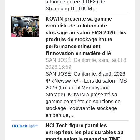
à longue durée (LDES) de
Shandong HiTHIUM…
KOWIN présente sa gamme
complète de solutions de
stockage au salon FMS 2026 : les
produits de stockage haute
performance stimulent
l'innovation en matière d'IA
SAN JOSÉ, Californie, sam., août 8
2026 16:59
SAN JOSÉ, Californie, 8 août 2026
/PRNewswire/ -- Lors du salon FMS
2026 (Future of Memory and
Storage), KOWIN a présenté sa
gamme complète de solutions de
stockage : couvrant le stockage
embarqué,…
HCLTech figure parmi les
entreprises les plus durables au
monde selon le magazine TIME