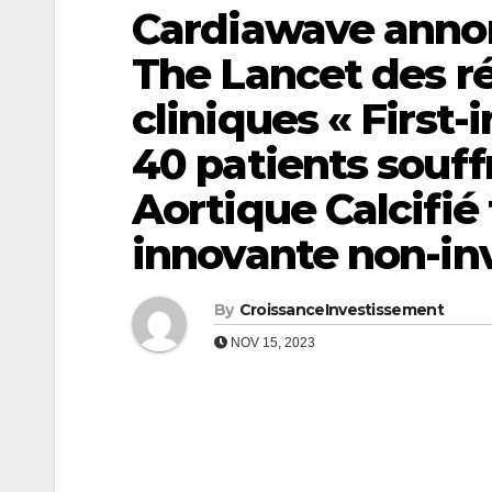
Cardiawave annon
The Lancet des ré
cliniques « First
40 patients souf
Aortique Calcifié 
innovante non-inv
By
CroissanceInvestissement
NOV 15, 2023