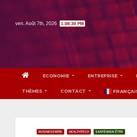
Skip
to
content
ven. Août 7th, 2026
1:08:31 PM
ECONOMIE
ENTREPRISE
THÈMES
CONTACT
FRANÇAI
BUSINESSWIRE
HEALTHTECH
SANTÉ/BIEN ÊTRE