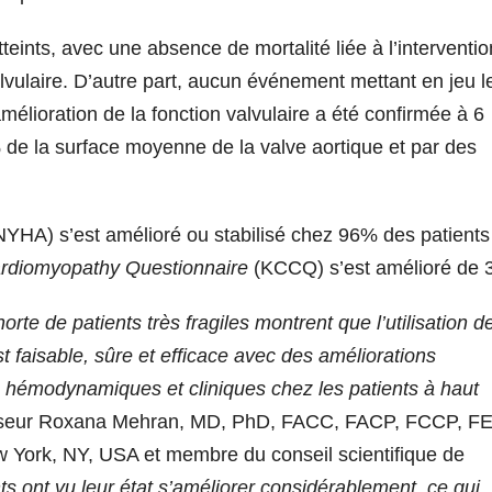
tteints, avec une absence de mortalité liée à l’interventio
alvulaire. D’autre part, aucun événement mettant en jeu l
amélioration de la fonction valvulaire a été confirmée à 6
 de la surface moyenne de la valve aortique et par des
YHA) s’est amélioré ou stabilisé chez 96% des patients
rdiomyopathy Questionnaire
(KCCQ) s’est amélioré de 
rte de patients très fragiles montrent que l’utilisation de
t faisable, sûre et efficace avec des améliorations
s hémodynamiques et cliniques chez les patients à haut
fesseur Roxana Mehran, MD, PhD, FACC, FACP, FCCP, F
 York, NY, USA et membre du conseil scientifique de
nts ont vu leur état s’améliorer considérablement, ce qui