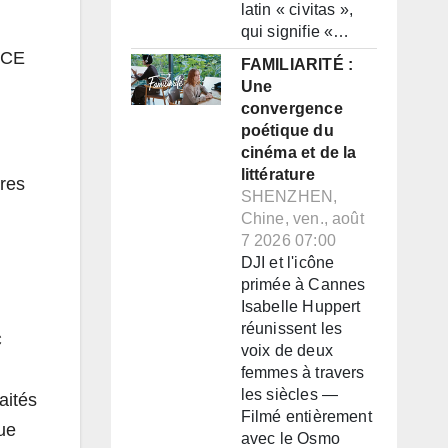
latin « civitas »,
qui signifie «…
e CE
FAMILIARITÉ :
Une
convergence
poétique du
cinéma et de la
littérature
tres
SHENZHEN,
Chine, ven., août
7 2026 07:00
DJI et l'icône
primée à Cannes
Isabelle Huppert
réunissent les
C
voix de deux
femmes à travers
les siècles —
aités
Filmé entièrement
que
avec le Osmo