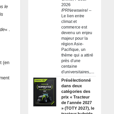
2026
s le
/PRNewswire/ --
is
Le lien entre
climat et
commerce est
nde
« .
devenu un enjeu
majeur pour la
région Asie-
Pacifique, un
thème qui a attiré
près d'une
t (en
centaine
d'universitaires,…
ement
Présélectionné
dans deux
catégories des
prix « Tracteur
de l'année 2027
» (TOTY 2027), le
tracteur hybride