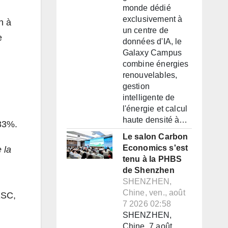
monde dédié
exclusivement à
n à
un centre de
e
données d'IA, le
Galaxy Campus
combine énergies
renouvelables,
gestion
intelligente de
l'énergie et calcul
haute densité à…
33%.
Le salon Carbon
Economics s'est
 la
tenu à la PHBS
de Shenzhen
SHENZHEN,
Chine, ven., août
ESC,
7 2026 02:58
SHENZHEN,
Chine, 7 août