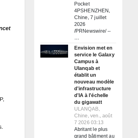
Pocket
4PSHENZHEN,
Chine, 7 juillet
2026
ncet
/PRNewswire/ --
…
Envision met en
service le Galaxy
Campus à
Ulanqab et
établit un
nouveau modèle
d'infrastructure
d'IA à l'échelle
P,
du gigawatt
ULANQAB,
Chine, ven., août
7 2026 03:13
s.
Abritant le plus
grand bâtiment au