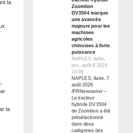
nt la
Zoomlion
DV3504 marque
une avancée
aux
majeure pour les
machines
agricoles
chinoises à forte
puissance
NAPLES, Italie,
jeu., août 6 2026
23:39
NAPLES, Italie, 7
,
août 2026
uer
/PRNewswire/ --
Le tracteur
hybride DV3504
ar la
de Zoomlion a été
présélectionné
dans deux
catégories des