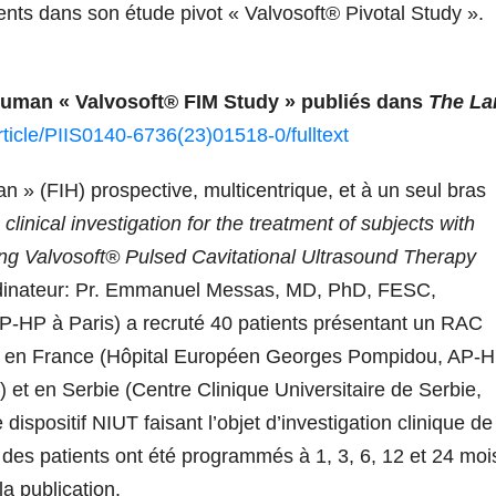
tients dans son étude pivot « Valvosoft® Pivotal Study ».
n-Human « Valvosoft® FIM Study » publiés dans
The La
rticle/PIIS0140-6736(23)01518-0/fulltext
an » (FIH) prospective, multicentrique, et à un seul bras
clinical investigation for the treatment of subjects with
ing Valvosoft® Pulsed Cavitational Ultrasound Therapy
rdinateur: Pr. Emmanuel Messas, MD, PhD, FESC,
P-HP à Paris) a recruté 40 patients présentant un RAC
es en France (Hôpital Européen Georges Pompidou, AP-H
 et en Serbie (Centre Clinique Universitaire de Serbie,
 dispositif NIUT faisant l’objet d’investigation clinique de
des patients ont été programmés à 1, 3, 6, 12 et 24 moi
a publication.