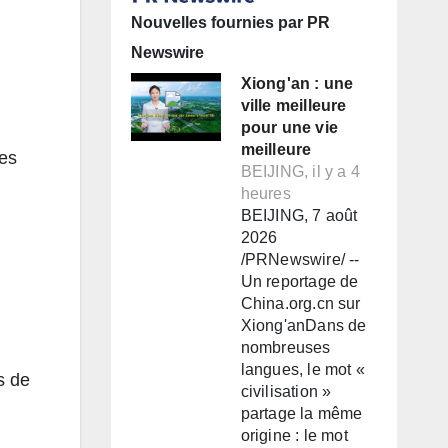
Nouvelles fournies par PR
Newswire
Xiong'an : une
ville meilleure
pour une vie
meilleure
les
BEIJING, il y a 4
heures
BEIJING, 7 août
2026
/PRNewswire/ --
Un reportage de
China.org.cn sur
Xiong'anDans de
nombreuses
langues, le mot «
s de
civilisation »
partage la même
origine : le mot