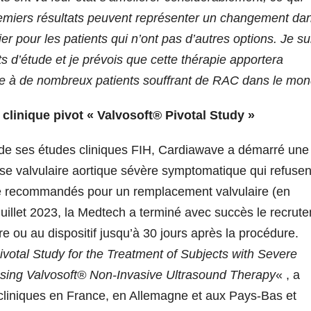
remiers résultats peuvent représenter un changement dan
r pour les patients qui n’ont pas d’autres options. Je su
 d’étude et je prévois que cette thérapie apportera
le à de nombreux patients souffrant de RAC dans le mo
e clinique pivot « Valvosoft® Pivotal Study »
fs de ses études cliniques FIH, Cardiawave a démarré une
ose valvulaire aortique sévère symptomatique qui refusen
té recommandés pour un remplacement valvulaire (en
uillet 2023, la Medtech a terminé avec succès le recrut
re ou au dispositif jusqu’à 30 jours après la procédure.
ivotal Study for the Treatment of Subjects with Severe
Using Valvosoft® Non-Invasive Ultrasound Therapy
« , a
 cliniques en France, en Allemagne et aux Pays-Bas et