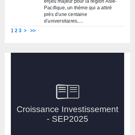
enjeu majeur pour la région Asie-
Pacifique, un thème qui a attiré
près d'une centaine
d'universitaires,…
1
2
3
>
>>