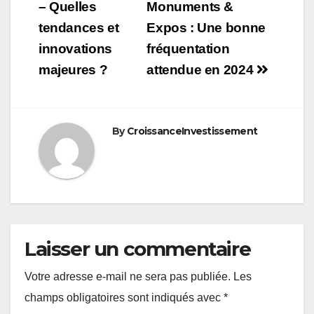
de
– Quelles
Monuments &
tendances et
Expos : Une bonne
l’article
innovations
fréquentation
majeures ?
attendue en 2024
By
CroissanceInvestissement
Laisser un commentaire
Votre adresse e-mail ne sera pas publiée.
Les
champs obligatoires sont indiqués avec
*