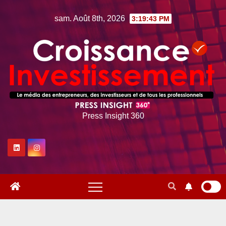
Skip
sam. Août 8th, 2026
3:19:44 PM
to
content
Press Insight 360