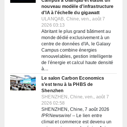
Campus à Ulanqab et établit un
nouveau modèle d'infrastructure
d'IA à l'échelle du gigawatt
ULANQAB, Chine, ven., août 7
2026 03:13
Abritant le plus grand bâtiment au
monde dédié exclusivement à un
centre de données d'IA, le Galaxy
Campus combine énergies
renouvelables, gestion intelligente
de l'énergie et calcul haute densité
à…
Le salon Carbon Economics
s'est tenu à la PHBS de
Shenzhen
SHENZHEN, Chine, ven., août 7
2026 02:58
SHENZHEN, Chine, 7 août 2026
/PRNewswire/ -- Le lien entre
climat et commerce est devenu un