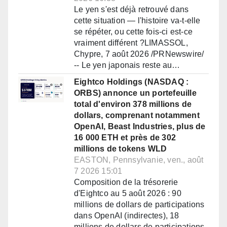
Le yen s'est déjà retrouvé dans
cette situation — l'histoire va-t-elle
se répéter, ou cette fois-ci est-ce
vraiment différent ?LIMASSOL,
Chypre, 7 août 2026 /PRNewswire/
-- Le yen japonais reste au…
Eightco Holdings (NASDAQ :
ORBS) annonce un portefeuille
total d'environ 378 millions de
dollars, comprenant notamment
OpenAI, Beast Industries, plus de
16 000 ETH et près de 302
millions de tokens WLD
EASTON, Pennsylvanie, ven., août
7 2026 15:01
Composition de la trésorerie
d'Eightco au 5 août 2026 : 90
millions de dollars de participations
dans OpenAI (indirectes), 18
millions de dollars de participations