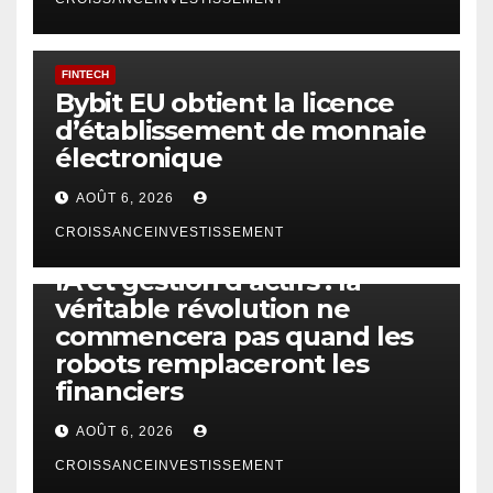
FINTECH
Bybit EU obtient la licence
d’établissement de monnaie
électronique
AOÛT 6, 2026
CROISSANCEINVESTISSEMENT
IA
TECHNOLOGIE
IA et gestion d’actifs : la
véritable révolution ne
commencera pas quand les
robots remplaceront les
financiers
AOÛT 6, 2026
CROISSANCEINVESTISSEMENT