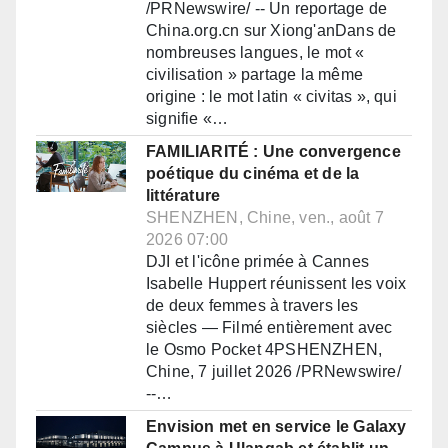
/PRNewswire/ -- Un reportage de
China.org.cn sur Xiong'anDans de
nombreuses langues, le mot «
civilisation » partage la même
origine : le mot latin « civitas », qui
signifie «…
FAMILIARITÉ : Une convergence
poétique du cinéma et de la
littérature
SHENZHEN, Chine, ven., août 7
2026 07:00
DJI et l'icône primée à Cannes
Isabelle Huppert réunissent les voix
de deux femmes à travers les
siècles — Filmé entièrement avec
le Osmo Pocket 4PSHENZHEN,
Chine, 7 juillet 2026 /PRNewswire/
--…
Envision met en service le Galaxy