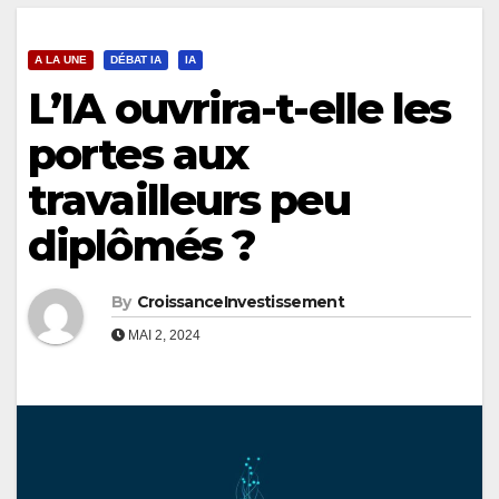
A LA UNE
DÉBAT IA
IA
L’IA ouvrira-t-elle les
portes aux
travailleurs peu
diplômés ?
By
CroissanceInvestissement
MAI 2, 2024