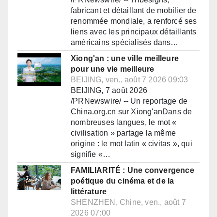
fabricant et détaillant de mobilier de
renommée mondiale, a renforcé ses
liens avec les principaux détaillants
américains spécialisés dans…
Xiong'an : une ville meilleure
pour une vie meilleure
BEIJING, ven., août 7 2026 09:03
BEIJING, 7 août 2026
/PRNewswire/ -- Un reportage de
China.org.cn sur Xiong'anDans de
nombreuses langues, le mot «
civilisation » partage la même
origine : le mot latin « civitas », qui
signifie «…
FAMILIARITÉ : Une convergence
poétique du cinéma et de la
littérature
SHENZHEN, Chine, ven., août 7
2026 07:00