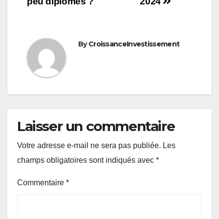
peu diplômés ?
2024
l’article
By
CroissanceInvestissement
Laisser un commentaire
Votre adresse e-mail ne sera pas publiée.
Les
champs obligatoires sont indiqués avec
*
Commentaire
*