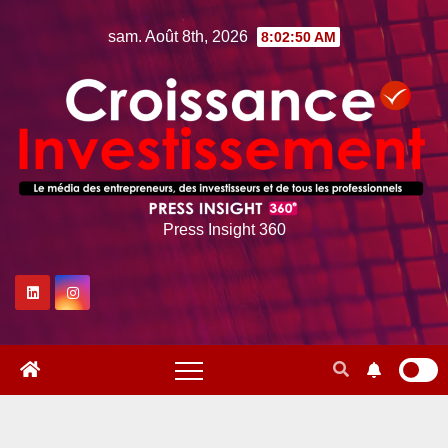
Skip
sam. Août 8th, 2026
8:02:51 AM
to
content
Press Insight 360