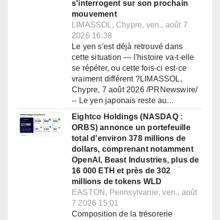
s'interrogent sur son prochain
mouvement
LIMASSOL, Chypre, ven., août 7
2026 16:38
Le yen s'est déjà retrouvé dans
cette situation — l'histoire va-t-elle
se répéter, ou cette fois-ci est-ce
vraiment différent ?LIMASSOL,
Chypre, 7 août 2026 /PRNewswire/
-- Le yen japonais reste au…
Eightco Holdings (NASDAQ :
ORBS) annonce un portefeuille
total d'environ 378 millions de
dollars, comprenant notamment
OpenAI, Beast Industries, plus de
16 000 ETH et près de 302
millions de tokens WLD
EASTON, Pennsylvanie, ven., août
7 2026 15:01
Composition de la trésorerie