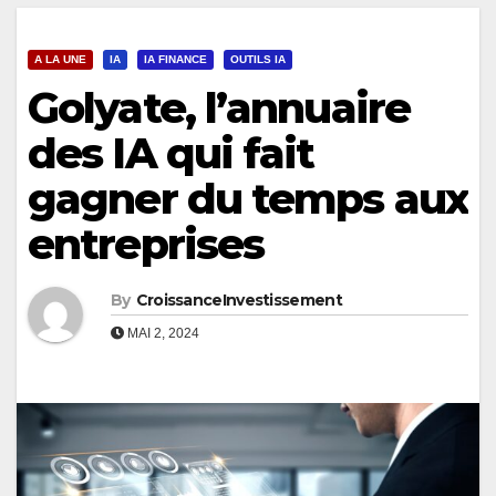
A LA UNE
IA
IA FINANCE
OUTILS IA
Golyate, l’annuaire
des IA qui fait
gagner du temps aux
entreprises
By
CroissanceInvestissement
MAI 2, 2024