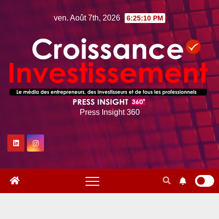
Skip
ven. Août 7th, 2026
6:25:11 PM
to
content
Press Insight 360