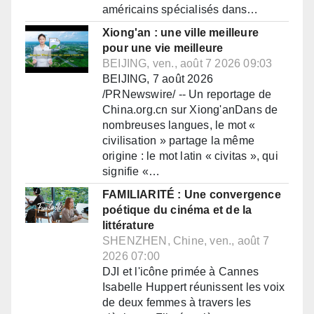
américains spécialisés dans…
Xiong'an : une ville meilleure
pour une vie meilleure
BEIJING, ven., août 7 2026 09:03
BEIJING, 7 août 2026
/PRNewswire/ -- Un reportage de
China.org.cn sur Xiong'anDans de
nombreuses langues, le mot «
civilisation » partage la même
origine : le mot latin « civitas », qui
signifie «…
FAMILIARITÉ : Une convergence
poétique du cinéma et de la
littérature
SHENZHEN, Chine, ven., août 7
2026 07:00
DJI et l'icône primée à Cannes
Isabelle Huppert réunissent les voix
de deux femmes à travers les