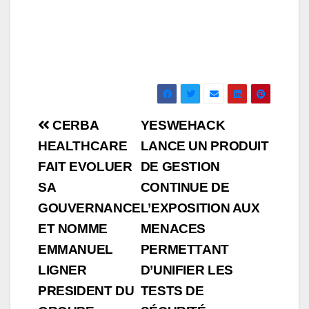
Navigation
CERBA
YESWEHACK
de
HEALTHCARE
LANCE UN PRODUIT
FAIT EVOLUER
DE GESTION
l’article
SA
CONTINUE DE
GOUVERNANCE
L’EXPOSITION AUX
ET NOMME
MENACES
EMMANUEL
PERMETTANT
LIGNER
D’UNIFIER LES
PRESIDENT DU
TESTS DE