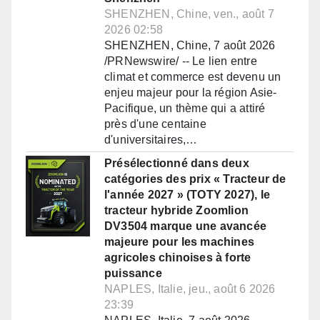
SHENZHEN, Chine, ven., août 7
2026 02:58
SHENZHEN, Chine, 7 août 2026
/PRNewswire/ -- Le lien entre
climat et commerce est devenu un
enjeu majeur pour la région Asie-
Pacifique, un thème qui a attiré
près d'une centaine
d'universitaires,…
Présélectionné dans deux
catégories des prix « Tracteur de
l'année 2027 » (TOTY 2027), le
tracteur hybride Zoomlion
DV3504 marque une avancée
majeure pour les machines
agricoles chinoises à forte
puissance
NAPLES, Italie, jeu., août 6 2026
23:39