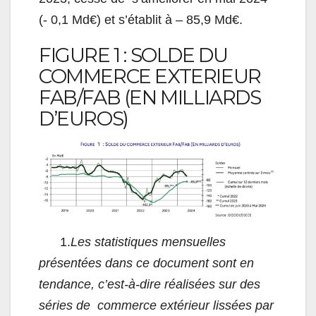
(- 0,1 Md€) et s’établit à – 85,9 Md€.
F
I
GURE
1 : S
OLDE DU
COMMERCE EXTERIEUR
F
AB
/F
AB
(E
N MILLIARDS
D
’
EUROS
)
1.
Les statistiques
mensuelles
présentées dans ce document sont en
tendance, c’est-à-dire réalisées sur des
séries de commerce extérieur lissées par