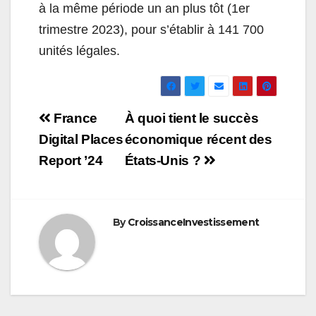
à la même période un an plus tôt (1er
trimestre 2023), pour s’établir à 141 700
unités légales.
Navigation
France
À quoi tient le succès
de
Digital Places
économique récent des
Report ’24
États-Unis ?
l’article
By
CroissanceInvestissement