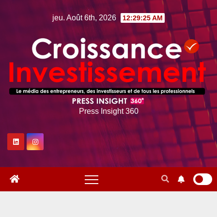
Skip
jeu. Août 6th, 2026
12:29:26 AM
to
content
Press Insight 360