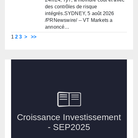
des contrôles de risque
intégrés.SYDNEY, 5 août 2026
/PRNewswire/ -- VT Markets a
annoncé…
1
2
3
>
>>