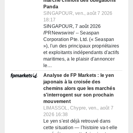
marché chinois des obligations
Panda
SINGAPOUR, ven., août 7 2026
18:17
SINGAPOUR, 7 août 2026
/PRNewswire/ -- Seaspan
Corporation Pte. Ltd. (« Seaspan
»), l'un des principaux propriétaires
et exploitants indépendants d'actifs
maritimes, a le plaisir d'annoncer
le…
Analyse de FP Markets : le yen
japonais à la croisée des
chemins alors que les marchés
s'interrogent sur son prochain
mouvement
LIMASSOL, Chypre, ven., août 7
2026 16:38
Le yen s'est déjà retrouvé dans
cette situation — l'histoire va-t-elle