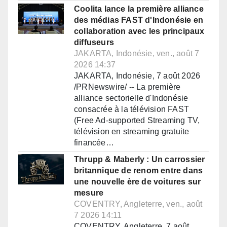
Coolita lance la première alliance
des médias FAST d'Indonésie en
collaboration avec les principaux
diffuseurs
JAKARTA, Indonésie, ven., août 7
2026 14:37
JAKARTA, Indonésie, 7 août 2026
/PRNewswire/ -- La première
alliance sectorielle d'Indonésie
consacrée à la télévision FAST
(Free Ad-supported Streaming TV,
télévision en streaming gratuite
financée…
Thrupp & Maberly : Un carrossier
britannique de renom entre dans
une nouvelle ère de voitures sur
mesure
COVENTRY, Angleterre, ven., août
7 2026 14:11
COVENTRY, Angleterre, 7 août