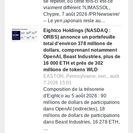
se répéter, ou cette fois-ci est-ce
vraiment différent ?LIMASSOL,
Chypre, 7 août 2026 /PRNewswire/
-- Le yen japonais reste au…
Eightco Holdings (NASDAQ :
ORBS) annonce un portefeuille
total d'environ 378 millions de
dollars, comprenant notamment
OpenAI, Beast Industries, plus de
16 000 ETH et près de 302
millions de tokens WLD
EASTON, Pennsylvanie, ven., août
7 2026 15:01
Composition de la trésorerie
d'Eightco au 5 août 2026 : 90
millions de dollars de participations
dans OpenAI (indirectes), 18
millions de dollars de participations
dans Beast Industries, 16 278 ETH,
…