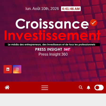
Skip
lun. Août 10th, 2026
4:41:47 AM
to
content
Press Insight 360