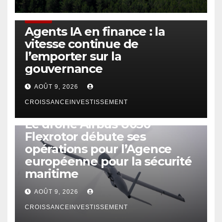
FINTECH
Agents IA en finance : la
vitesse continue de
l’emporter sur la
gouvernance
AOÛT 9, 2026
CROISSANCEINVESTISSEMENT
DRONE
Le drone Airbus U030
Flexrotor débute ses
opérations pour l’Agence
européenne pour la sécurité
maritime
AOÛT 9, 2026
CROISSANCEINVESTISSEMENT