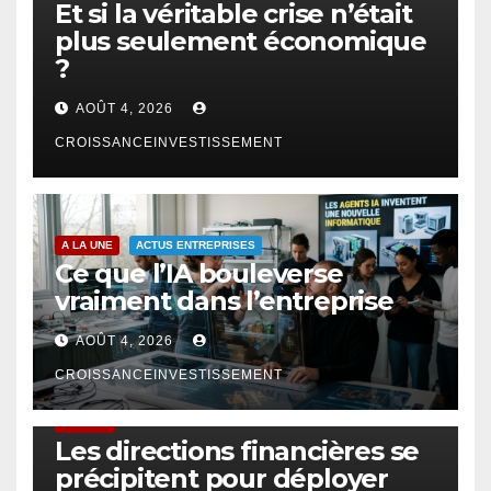
Et si la véritable crise n’était
plus seulement économique
?
AOÛT 4, 2026
CROISSANCEINVESTISSEMENT
A LA UNE
ACTUS ENTREPRISES
Ce que l’IA bouleverse
vraiment dans l’entreprise
AOÛT 4, 2026
CROISSANCEINVESTISSEMENT
FINTECH
Les directions financières se
précipitent pour déployer