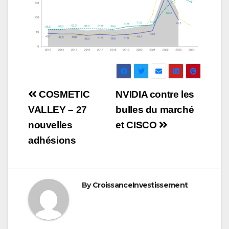
Navigation
COSMETIC
NVIDIA contre les
de
VALLEY – 27
bulles du marché
nouvelles
et CISCO
l’article
adhésions
By
CroissanceInvestissement