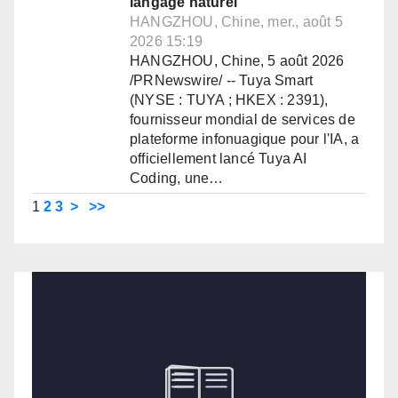
langage naturel
HANGZHOU, Chine, mer., août 5
2026 15:19
HANGZHOU, Chine, 5 août 2026
/PRNewswire/ -- Tuya Smart
(NYSE : TUYA ; HKEX : 2391),
fournisseur mondial de services de
plateforme infonuagique pour l'IA, a
officiellement lancé Tuya AI
Coding, une…
1
2
3
>
>>