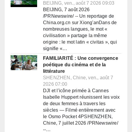
BEIJING, ven., août 7 2026 09:03
BEIJING, 7 août 2026
/PRNewswire/ -- Un reportage de
China.org.cn sur Xiong'anDans de
nombreuses langues, le mot «
civilisation » partage la même
origine : le mot latin « civitas », qui
signifie «…
FAMILIARITÉ : Une convergence
poétique du cinéma et de la
littérature
SHENZHEN, Chine, ven., août 7
2026 07:00
DJI et l'icône primée à Cannes
Isabelle Huppert réunissent les voix
de deux femmes à travers les
siècles — Filmé entièrement avec
le Osmo Pocket 4PSHENZHEN,
Chine, 7 juillet 2026 /PRNewswire/
--…