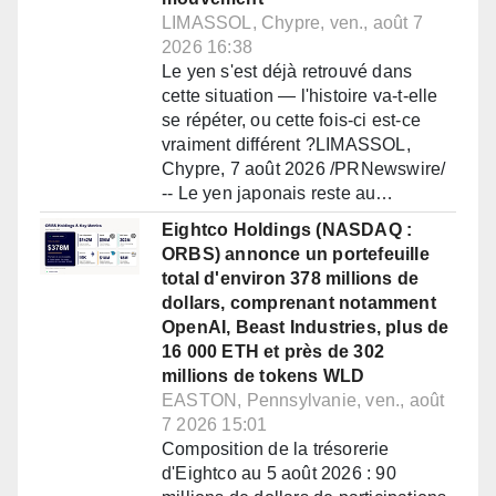
LIMASSOL, Chypre, ven., août 7
2026 16:38
Le yen s'est déjà retrouvé dans
cette situation — l'histoire va-t-elle
se répéter, ou cette fois-ci est-ce
vraiment différent ?LIMASSOL,
Chypre, 7 août 2026 /PRNewswire/
-- Le yen japonais reste au…
Eightco Holdings (NASDAQ :
ORBS) annonce un portefeuille
total d'environ 378 millions de
dollars, comprenant notamment
OpenAI, Beast Industries, plus de
16 000 ETH et près de 302
millions de tokens WLD
EASTON, Pennsylvanie, ven., août
7 2026 15:01
Composition de la trésorerie
d'Eightco au 5 août 2026 : 90