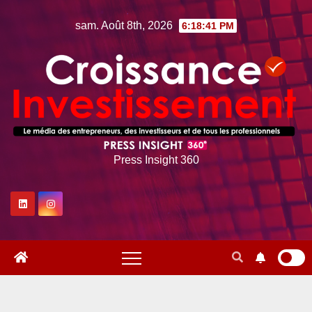
Skip
sam. Août 8th, 2026
6:18:43 PM
to
content
Press Insight 360