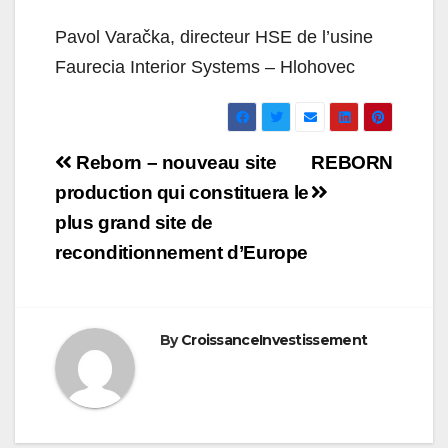
Pavol Varačka, directeur HSE de l’usine
Faurecia Interior Systems – Hlohovec
Navigation
Reborn – nouveau site
REBORN
de
production qui constituera le
plus grand site de
l’article
reconditionnement d’Europe
By
CroissanceInvestissement