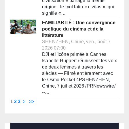
civilisation » partage la même
origine : le mot latin « civitas », qui
signifie «…
FAMILIARITÉ : Une convergence
poétique du cinéma et de la
littérature
SHENZHEN, Chine, ven., août 7
2026 07:00
DJI et l'icône primée à Cannes
Isabelle Huppert réunissent les voix
de deux femmes à travers les
siècles — Filmé entièrement avec
le Osmo Pocket 4PSHENZHEN,
Chine, 7 juillet 2026 /PRNewswire/
--…
1
2
3
>
>>