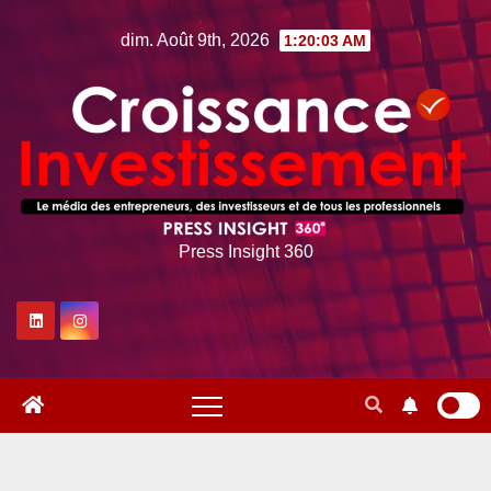
Skip
dim. Août 9th, 2026
1:20:04 AM
to
content
Press Insight 360