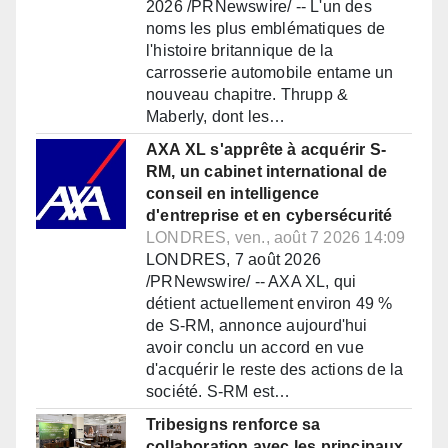
2026 /PRNewswire/ -- L'un des
noms les plus emblématiques de
l'histoire britannique de la
carrosserie automobile entame un
nouveau chapitre. Thrupp &
Maberly, dont les…
AXA XL s'apprête à acquérir S-
RM, un cabinet international de
conseil en intelligence
d'entreprise et en cybersécurité
LONDRES, ven., août 7 2026 14:09
LONDRES, 7 août 2026
/PRNewswire/ -- AXA XL, qui
détient actuellement environ 49 %
de S-RM, annonce aujourd'hui
avoir conclu un accord en vue
d'acquérir le reste des actions de la
société. S-RM est…
Tribesigns renforce sa
collaboration avec les principaux