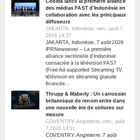
Coolita lance la première alliance
des médias FAST d'Indonésie en
collaboration avec les principaux
diffuseurs
JAKARTA, Indonésie, ven., août 7
2026 14:37
JAKARTA, Indonésie, 7 août 2026
/PRNewswire/ -- La première
alliance sectorielle d'Indonésie
consacrée à la télévision FAST
(Free Ad-supported Streaming TV,
télévision en streaming gratuite
financée…
Thrupp & Maberly : Un carrossier
britannique de renom entre dans
une nouvelle ère de voitures sur
mesure
COVENTRY, Angleterre, ven., août
7 2026 14:11
COVENTRY, Angleterre, 7 août