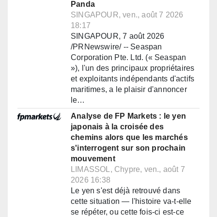
Panda
SINGAPOUR, ven., août 7 2026
18:17
SINGAPOUR, 7 août 2026
/PRNewswire/ -- Seaspan
Corporation Pte. Ltd. (« Seaspan
»), l'un des principaux propriétaires
et exploitants indépendants d'actifs
maritimes, a le plaisir d'annoncer
le…
Analyse de FP Markets : le yen
japonais à la croisée des
chemins alors que les marchés
s'interrogent sur son prochain
mouvement
LIMASSOL, Chypre, ven., août 7
2026 16:38
Le yen s'est déjà retrouvé dans
cette situation — l'histoire va-t-elle
se répéter, ou cette fois-ci est-ce