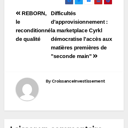
Navigation
REBORN,
Difficultés
de
le
d'approvisionnement :
reconditionné
la marketplace Cyrkl
l’article
de qualité
démocratise l'accès aux
matières premières de
"seconde main"
By
CroissanceInvestissement