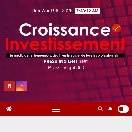
Skip
dim. Août 9th, 2026
7:43:13 AM
to
content
Press Insight 360