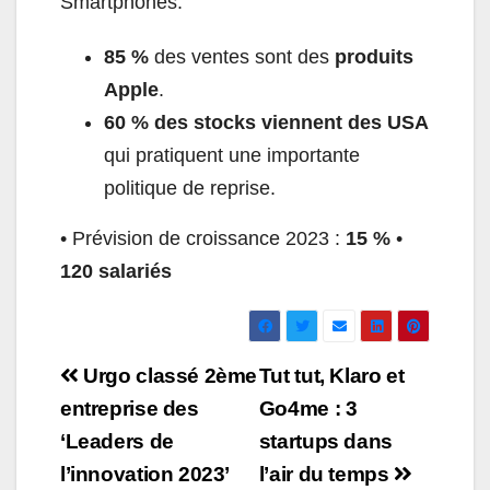
Smartphones.
85 %
des ventes sont des
produits
Apple
.
60 % des stocks viennent des USA
qui pratiquent une importante
politique de reprise.
• Prévision de croissance 2023 :
15 %
•
120 salariés
Navigation
Urgo classé 2ème
Tut tut, Klaro et
de
entreprise des
Go4me : 3
‘Leaders de
startups dans
l’article
l’innovation 2023’
l’air du temps