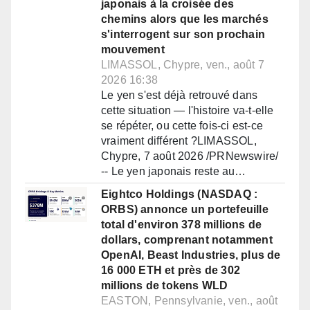
japonais à la croisée des
chemins alors que les marchés
s'interrogent sur son prochain
mouvement
LIMASSOL, Chypre, ven., août 7
2026 16:38
Le yen s'est déjà retrouvé dans
cette situation — l'histoire va-t-elle
se répéter, ou cette fois-ci est-ce
vraiment différent ?LIMASSOL,
Chypre, 7 août 2026 /PRNewswire/
-- Le yen japonais reste au…
Eightco Holdings (NASDAQ :
ORBS) annonce un portefeuille
total d'environ 378 millions de
dollars, comprenant notamment
OpenAI, Beast Industries, plus de
16 000 ETH et près de 302
millions de tokens WLD
EASTON, Pennsylvanie, ven., août