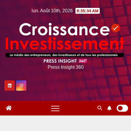
Skip
lun. Août 10th, 2026
8:35:36 AM
to
content
Press Insight 360