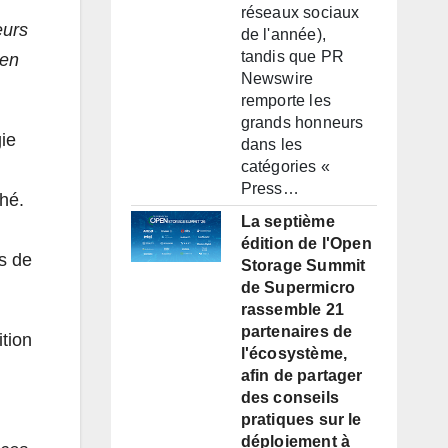
réseaux sociaux
eurs
de l'année),
tandis que PR
 en
Newswire
remporte les
grands honneurs
gie
dans les
catégories «
Press…
ché.
La septième
édition de l'Open
s de
Storage Summit
de Supermicro
rassemble 21
partenaires de
ition
l'écosystème,
afin de partager
des conseils
pratiques sur le
déploiement à