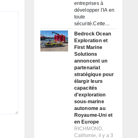
entreprises à
développer l'IA en
toute
sécurité.Cette…
Bedrock Ocean
Exploration et
First Marine
Solutions
annoncent un
partenariat
stratégique pour
élargir leurs
capacités
d'exploration
sous-marine
autonome au
Royaume-Uni et
en Europe
RICHMOND,
Californie, il y a 3