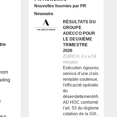
Nouvelles fournies par PR
Newswire
RÉSULTATS DU
GROUPE
ADECCO POUR
LE DEUXIÈME
tre
TRIMESTRE
2026
ZURICH, il y a 34
minutes
Exécution rigoureuse au
 nom
service d'une croissance
rentable soutenue, de
ading
l'efficacité opérationnelle et
du
désendettementANNONCE
s
AD HOC conformément à
l'art. 53 du règlement de
cotation de la SIX…
leur