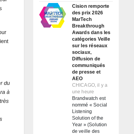
Cision remporte
s
des prix 2026
MarTech
Breakthrough
our
Awards dans les
catégories Veille
ient
sur les réseaux
sociaux,
Diffusion de
communiqués
de presse et
AEO
er du
CHICAGO, il y a
era à
une heure
Brandwatch est
très
nommé « Social
Listening
Solution of the
s
Year » (Solution
de veille des