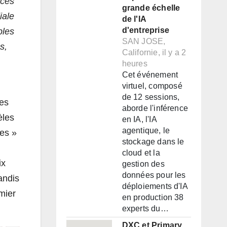
nces
grande échelle
iale
de l'IA
d'entreprise
bles
SAN JOSE,
s,
Californie, il y a 2
heures
Cet événement
virtuel, composé
de 12 sessions,
ses
aborde l'inférence
èles
en IA, l'IA
agentique, le
ues »
stockage dans le
cloud et la
ix
gestion des
données pour les
andis
déploiements d'IA
mier
en production 38
experts du…
DXC et Primary