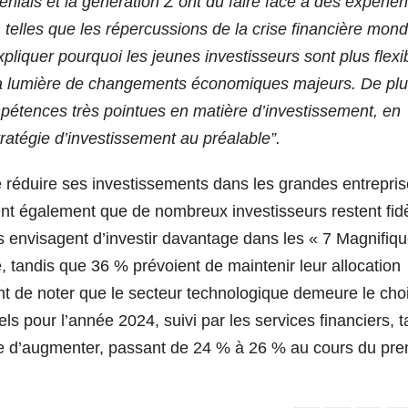
lenials et la génération Z ont dû faire face à des expérie
telles que les répercussions de la crise financière mond
liquer pourquoi les jeunes investisseurs sont plus flexi
s à la lumière de changements économiques majeurs. De plu
pétences très pointues en matière d’investissement, en
stratégie d’investissement au préalable”.
de réduire ses investissements dans les grandes entrepri
nt également que de nombreux investisseurs restent fid
rs envisagent d’investir davantage dans les « 7 Magnifiq
, tandis que 36 % prévoient de maintenir leur allocation
sant de noter que le secteur technologique demeure le cho
ls pour l’année 2024, suivi par les services financiers, t
inue d’augmenter, passant de 24 % à 26 % au cours du pre