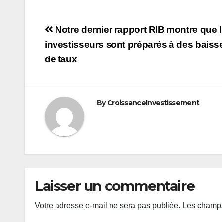
Navigation
Notre dernier rapport RIB montre que 
de
investisseurs sont préparés à des baiss
de taux
l’article
By
CroissanceInvestissement
Laisser un commentaire
Votre adresse e-mail ne sera pas publiée.
Les champs