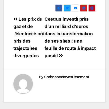
Navigation
Les prix du
Ceetrus investit près
de
gaz et de
d’un milliard d’euros
l’électricité ont
dans la transformation
l’article
pris des
de ses sites : une
trajectoires
feuille de route à impact
divergentes
positif
By
CroissanceInvestissement