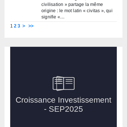
civilisation » partage la même
origine : le mot latin « civitas », qui
signifie «…
1
2
3
>
>>