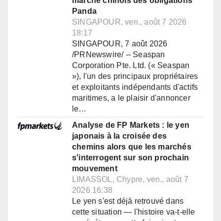
marché chinois des obligations
Panda
SINGAPOUR, ven., août 7 2026
18:17
SINGAPOUR, 7 août 2026
/PRNewswire/ -- Seaspan
Corporation Pte. Ltd. (« Seaspan
»), l'un des principaux propriétaires
et exploitants indépendants d'actifs
maritimes, a le plaisir d'annoncer
le…
Analyse de FP Markets : le yen
japonais à la croisée des
chemins alors que les marchés
s'interrogent sur son prochain
mouvement
LIMASSOL, Chypre, ven., août 7
2026 16:38
Le yen s'est déjà retrouvé dans
cette situation — l'histoire va-t-elle