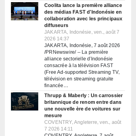
Coolita lance la première alliance
des médias FAST d'Indonésie en
collaboration avec les principaux
diffuseurs
JAKARTA, Indonésie, ven., août 7
2026 14:37
JAKARTA, Indonésie, 7 août 2026
/PRNewswire/ -- La première
alliance sectorielle d'Indonésie
consacrée à la télévision FAST
(Free Ad-supported Streaming TV,
télévision en streaming gratuite
financée…
Thrupp & Maberly : Un carrossier
britannique de renom entre dans
une nouvelle ère de voitures sur
mesure
COVENTRY, Angleterre, ven., août
7 2026 14:11
COVENTRY, Angleterre, 7 août