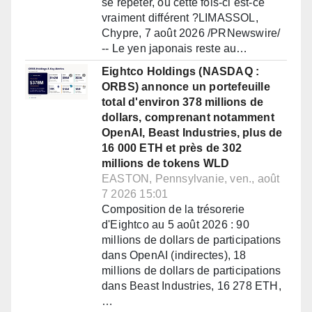
se répéter, ou cette fois-ci est-ce
vraiment différent ?LIMASSOL,
Chypre, 7 août 2026 /PRNewswire/
-- Le yen japonais reste au…
Eightco Holdings (NASDAQ :
ORBS) annonce un portefeuille
total d'environ 378 millions de
dollars, comprenant notamment
OpenAI, Beast Industries, plus de
16 000 ETH et près de 302
millions de tokens WLD
EASTON, Pennsylvanie, ven., août
7 2026 15:01
Composition de la trésorerie
d'Eightco au 5 août 2026 : 90
millions de dollars de participations
dans OpenAI (indirectes), 18
millions de dollars de participations
dans Beast Industries, 16 278 ETH,
…