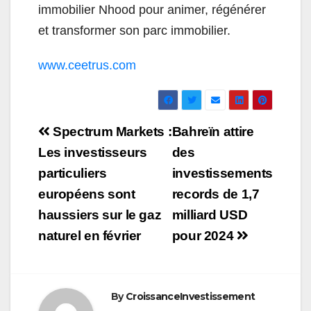
immobilier Nhood pour animer, régénérer
et transformer son parc immobilier.
www.ceetrus.com
Navigation
Spectrum Markets :
Bahreïn attire
de
Les investisseurs
des
particuliers
investissements
l’article
européens sont
records de 1,7
haussiers sur le gaz
milliard USD
naturel en février
pour 2024
By
CroissanceInvestissement