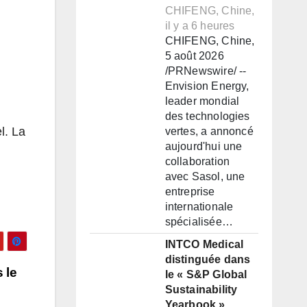
CHIFENG, Chine,
il y a 6 heures
CHIFENG, Chine,
5 août 2026
/PRNewswire/ --
Envision Energy,
leader mondial
des technologies
l. La
vertes, a annoncé
aujourd'hui une
collaboration
avec Sasol, une
entreprise
internationale
spécialisée…
INTCO Medical
distinguée dans
 le
le « S&P Global
Sustainability
Yearbook »