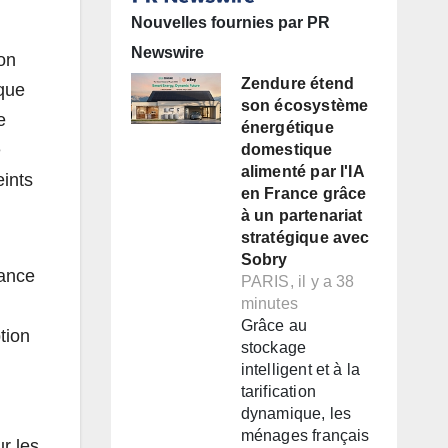
Nouvelles fournies par PR
Newswire
on
Zendure étend
 que
son écosystème
e
énergétique
e
domestique
alimenté par l'IA
eints
en France grâce
à un partenariat
stratégique avec
Sobry
sance
PARIS, il y a 38
minutes
Grâce au
tion
stockage
intelligent et à la
tarification
dynamique, les
ménages français
r les