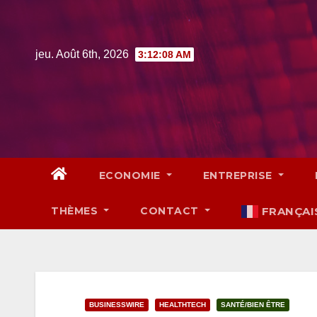
Skip
to
content
jeu. Août 6th, 2026
3:12:09 AM
ECONOMIE
ENTREPRISE
THÈMES
CONTACT
FRANÇAI
BUSINESSWIRE
HEALTHTECH
SANTÉ/BIEN ÊTRE