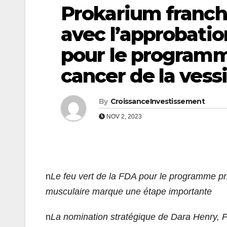
Prokarium franch
avec l’approbatio
pour le programme
cancer de la vess
By
CroissanceInvestissement
NOV 2, 2023
n
Le feu vert de la FDA pour le programme prin
musculaire marque une étape importante
n
La nomination stratégique de Dara Henry, P