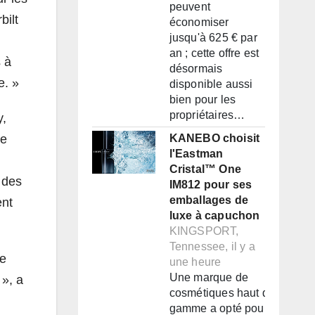
peuvent
bilt
économiser
jusqu'à 625 € par
an ; cette offre est
 à
désormais
e. »
disponible aussi
bien pour les
propriétaires…
y,
le
KANEBO choisit
l'Eastman
Cristal™ One
 des
IM812 pour ses
emballages de
ent
luxe à capuchon
KINGSPORT,
Tennessee, il y a
me
une heure
Une marque de
 », a
cosmétiques haut de
gamme a opté pour un