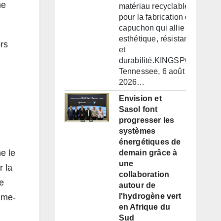
ne
matériau recyclable
pour la fabrication d'un
capuchon qui allie
esthétique, résistance
ors
et
durabilité.KINGSPORT,
Tennessee, 6 août
2026…
Envision et
Sasol font
progresser les
systèmes
énergétiques de
e le
demain grâce à
une
r la
collaboration
e
autour de
l'hydrogène vert
ume-
en Afrique du
Sud