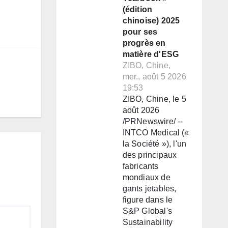
(édition
chinoise) 2025
pour ses
progrès en
matière d'ESG
ZIBO, Chine,
mer., août 5 2026
19:53
ZIBO, Chine, le 5
août 2026
/PRNewswire/ --
INTCO Medical («
la Société »), l'un
des principaux
fabricants
mondiaux de
gants jetables,
figure dans le
S&P Global's
Sustainability